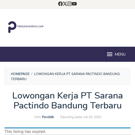
Loncat
ke
konten
MENU
HOMEPAGE
/
LOWONGAN KERJA PT SARANA PACTINDO BANDUNG
TERBARU
Lowongan Kerja PT Sarana
Pactindo Bandung Terbaru
Oleh
Pendidik
Diposting pada
Juli 28, 2024
This listing has expired.