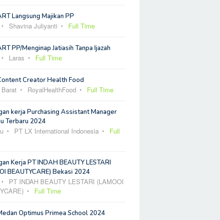
ART Langsung Majikan PP
Shavina Juliyanti
Full Time
RT PP/Menginap Jatiasih Tanpa Ijazah
Laras
Full Time
Content Creator Health Food
 Barat
RoyalHealthFood
Full Time
an kerja Purchasing Assistant Manager
u Terbaru 2024
u
PT LX International Indonesia
Full
an Kerja PT INDAH BEAUTY LESTARI
I BEAUTYCARE) Bekasi 2024
PT INDAH BEAUTY LESTARI (LAMOOI
YCARE)
Full Time
Medan Optimus Primea School 2024