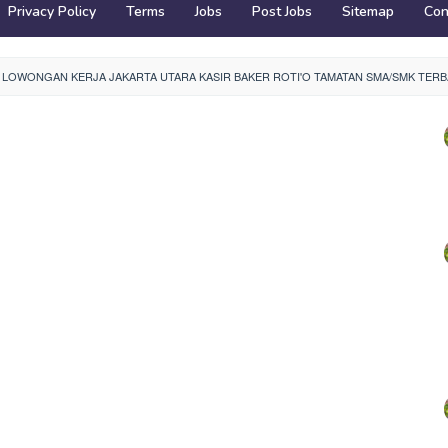
Privacy Policy
Terms
Jobs
Post Jobs
Sitemap
Con
O, LOWONGAN KERJA JAKARTA UTARA KASIR BAKER ROTI'O TAMATAN SMA/SMK TERB