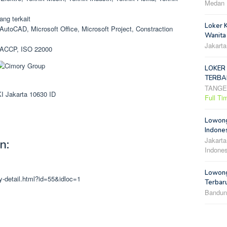
Medan
ng terkait
Loker 
toCAD, Microsoft Office, Microsoft Project, Constraction
Wanita
Jakarta
 HACCP, ISO 22000
LOKER
TERBA
TANG
I Jakarta
10630
ID
Full Ti
Lowong
Indones
Jakarta
n:
Indones
Lowong
cy-detail.html?id=55&idloc=1
Terbar
Bandun