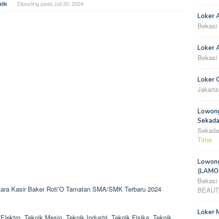
dik
Diposting pada
Juli 30, 2024
Loker 
Bekasi
Loker A
Bekasi
Loker 
Jakarta
Lowong
Sekada
Sekada
Time
Lowong
(LAMOO
Bekasi
 Utara Kasir Baker Roti’O Tamatan SMA/SMK Terbaru 2024
BEAUT
Loker 
Elektro, Teknik Mesin, Teknik Industri, Teknik Fisika, Teknik