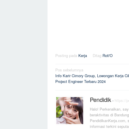
Posting pada
Kerja
Ditag
Roti'O
Navigasi
Pos sebelumnya
Info Karir Cimory Group, Lowongan Kerja C
pos
Project Engineer Terbaru 2024
Pendidik
-
https://
Halo! Perkenalkan, say
beraktivitas di Bandung
PendidikanKerja.com, s
informasi terkini seputa