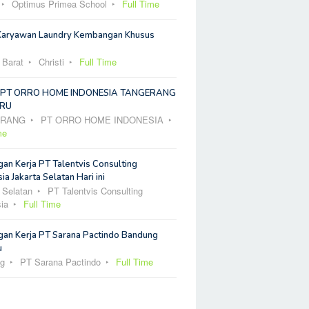
Optimus Primea School
Full Time
Karyawan Laundry Kembangan Khusus
 Barat
Christi
Full Time
 PT ORRO HOME INDONESIA TANGERANG
RU
ERANG
PT ORRO HOME INDONESIA
me
an Kerja PT Talentvis Consulting
ia Jakarta Selatan Hari ini
 Selatan
PT Talentvis Consulting
ia
Full Time
an Kerja PT Sarana Pactindo Bandung
u
g
PT Sarana Pactindo
Full Time