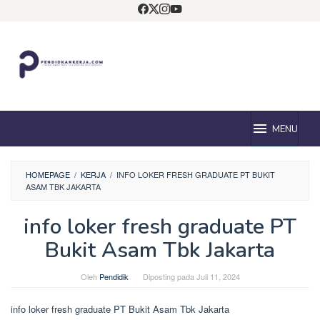
Loncat
ke
konten
MENU
HOMEPAGE
/
KERJA
/
INFO LOKER FRESH GRADUATE PT BUKIT
ASAM TBK JAKARTA
info loker fresh graduate PT
Bukit Asam Tbk Jakarta
Oleh
Pendidik
Diposting pada
Juli 11, 2024
info loker fresh graduate PT Bukit Asam Tbk Jakarta