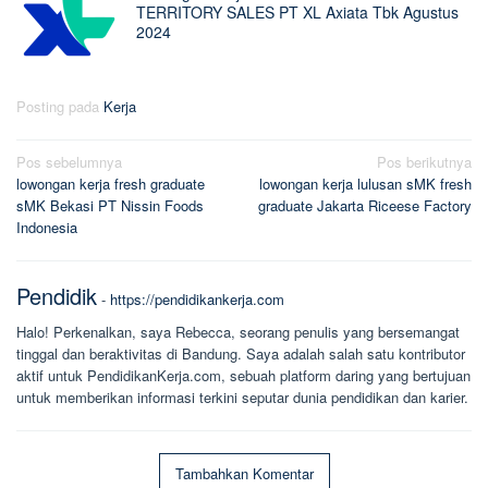
TERRITORY SALES PT XL Axiata Tbk Agustus
2024
Posting pada
Kerja
Navigasi
Pos sebelumnya
Pos berikutnya
lowongan kerja fresh graduate
lowongan kerja lulusan sMK fresh
pos
sMK Bekasi PT Nissin Foods
graduate Jakarta Riceese Factory
Indonesia
Pendidik
-
https://pendidikankerja.com
Halo! Perkenalkan, saya Rebecca, seorang penulis yang bersemangat
tinggal dan beraktivitas di Bandung. Saya adalah salah satu kontributor
aktif untuk PendidikanKerja.com, sebuah platform daring yang bertujuan
untuk memberikan informasi terkini seputar dunia pendidikan dan karier.
Tambahkan Komentar