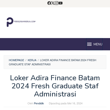
Loncat
ke
konten
MENU
HOMEPAGE
/
KERJA
/
LOKER ADIRA FINANCE BATAM 2024 FRESH
GRADUATE STAF ADMINISTRASI
Loker Adira Finance Batam
2024 Fresh Graduate Staf
Administrasi
Oleh
Pendidik
Diposting pada
Mei 16, 2024