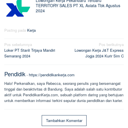
Lowongan Kerja Pekanbaru Terbaru
TERRITORY SALES PT XL Axiata Tbk Agustus
2024
Posting pada
Kerja
Navigasi
Pos sebelumnya
Pos berikutnya
Loker PT Stanli Trijaya Mandiri
Lowongan Kerja J&T Express
pos
Semarang 2024
Jogja 2024 Kurir Sim C
Pendidik
-
https://pendidikankerja.com
Halo! Perkenalkan, saya Rebecca, seorang penulis yang bersemangat
tinggal dan beraktivitas di Bandung. Saya adalah salah satu kontributor
aktif untuk PendidikanKerja.com, sebuah platform daring yang bertujuan
untuk memberikan informasi terkini seputar dunia pendidikan dan karier.
Tambahkan Komentar