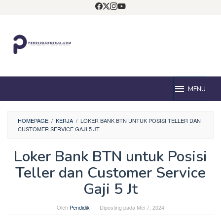
Loncat
ke
konten
MENU
HOMEPAGE
/
KERJA
/
LOKER BANK BTN UNTUK POSISI TELLER DAN
CUSTOMER SERVICE GAJI 5 JT
Loker Bank BTN untuk Posisi
Teller dan Customer Service
Gaji 5 Jt
Oleh
Pendidik
Diposting pada
Mei 7, 2024