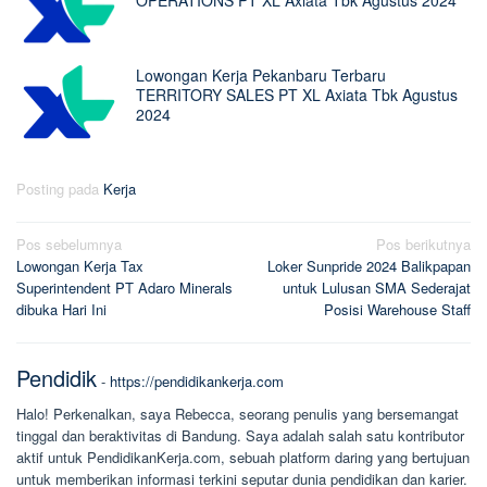
Lowongan Kerja Pekanbaru Terbaru
TERRITORY SALES PT XL Axiata Tbk Agustus
2024
Posting pada
Kerja
Navigasi
Pos sebelumnya
Pos berikutnya
Lowongan Kerja Tax
Loker Sunpride 2024 Balikpapan
pos
Superintendent PT Adaro Minerals
untuk Lulusan SMA Sederajat
dibuka Hari Ini
Posisi Warehouse Staff
Pendidik
-
https://pendidikankerja.com
Halo! Perkenalkan, saya Rebecca, seorang penulis yang bersemangat
tinggal dan beraktivitas di Bandung. Saya adalah salah satu kontributor
aktif untuk PendidikanKerja.com, sebuah platform daring yang bertujuan
untuk memberikan informasi terkini seputar dunia pendidikan dan karier.