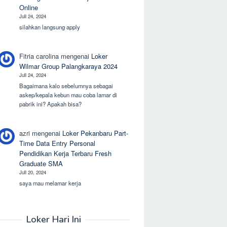
Online
Juli 24, 2024
silahkan langsung apply
Fitria carolina
mengenai
Loker
Wilmar Group Palangkaraya 2024
Juli 24, 2024
Bagaimana kalo sebelumnya sebagai
askep/kepala kebun mau coba lamar di
pabrik ini? Apakah bisa?
azri
mengenai
Loker Pekanbaru Part-
Time Data Entry Personal
Pendidikan Kerja Terbaru Fresh
Graduate SMA
Juli 20, 2024
saya mau melamar kerja
Loker Hari Ini