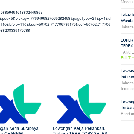
Medan
sc/-5885949461880244985?
Loker 
8&pos=5&elckey=-7769499827065282458&pageType=21&p=1&si
Wanita
110&brelb=110&bscr=50702.717706739175&scr=50702.717706
Jakarta
588208339175788
LOKER
TERBA
TANG
Full Ti
Lowong
Indones
Jakarta
Indones
Lowong
Terbar
Bandun
gan Kerja Surabaya
Lowongan Kerja Pekanbaru
aru CHANNEL
Terbaru TERRITORY SALES