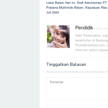
Loker Batam Hari Ini, Staff Administrasi PT
pos
Pratama Multinindo Batam, Kepulauan Riau
Juli 2024
Pendidik
-
https://
Halo! Perkenalkan, say
beraktivitas di Bandung
PendidikanKerja.com, s
informasi terkini seputa
Tinggalkan Balasan
Alamat email Anda tidak akan dipublikasikan.
R