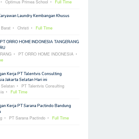
Optimus Primea School
Full Time
Karyawan Laundry Kembangan Khusus
 Barat
Christi
Full Time
 PT ORRO HOME INDONESIA TANGERANG
RU
ERANG
PT ORRO HOME INDONESIA
me
an Kerja PT Talentvis Consulting
ia Jakarta Selatan Hari ini
 Selatan
PT Talentvis Consulting
ia
Full Time
an Kerja PT Sarana Pactindo Bandung
u
g
PT Sarana Pactindo
Full Time