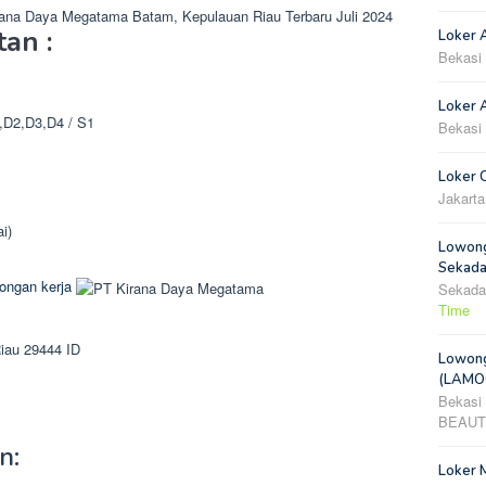
rana Daya Megatama Batam, Kepulauan Riau Terbaru Juli 2024
tan :
Loker 
Bekasi
Loker A
,D2,D3,D4 / S1
Bekasi
Loker 
Jakarta
i)
Lowong
Sekada
ongan kerja
Sekada
Time
iau
29444
ID
Lowong
(LAMOO
Bekasi
BEAUT
n:
Loker 