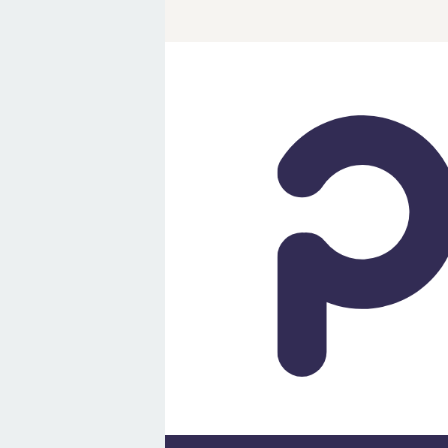
Loncat
ke
konten