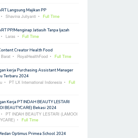
ART Langsung Majikan PP
Shavina Juliyanti
Full Time
RT PP/Menginap Jatiasih Tanpa Ijazah
Laras
Full Time
Content Creator Health Food
 Barat
RoyalHealthFood
Full Time
an kerja Purchasing Assistant Manager
u Terbaru 2024
u
PT LX International Indonesia
Full
an Kerja PT INDAH BEAUTY LESTARI
I BEAUTYCARE) Bekasi 2024
PT INDAH BEAUTY LESTARI (LAMOOI
YCARE)
Full Time
Medan Optimus Primea School 2024