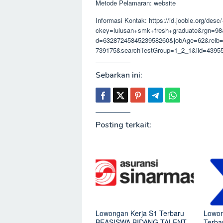
Metode Pelamaran: website
Informasi Kontak: https://id.jooble.org/de
ckey=lulusan+smk+fresh+graduate&rgn=9
d=6328724584523958260&jobAge=62&relb=
739175&searchTestGroup=1_2_1&iid=4395
Sebarkan ini:
Posting terkait:
Lowongan Kerja S1 Terbaru
Lowon
BEASISWA BIDANG TALENT
Terb