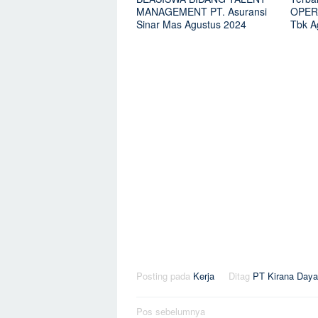
MANAGEMENT PT. Asuransi
OPERA
Sinar Mas Agustus 2024
Tbk A
Posting pada
Kerja
Ditag
PT Kirana Day
Navigasi
Pos sebelumnya