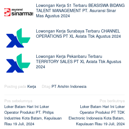
Lowongan Kerja S1 Terbaru BEASISWA BIDANG
TALENT MANAGEMENT PT. Asuransi Sinar
Mas Agustus 2024
Lowongan Kerja Surabaya Terbaru CHANNEL
OPERATIONS PT XL Axiata Tbk Agustus 2024
Lowongan Kerja Pekanbaru Terbaru
TERRITORY SALES PT XL Axiata Tbk Agustus
2024
Posting pada
Kerja
Ditag
PT Arishin Indonesia
Navigasi
Pos sebelumnya
Pos berikutnya
Loker Batam Hari Ini Loker
Loker Batam Hari Ini Loker
pos
Operator Produksi PT. Philips
Operator Produksi PT TDK
Industries Kota Batam, Kepulauan
Electronic Indonesia Kota Batam,
Riau 19 Juli, 2024
Kepulauan Riau 19 Juli, 2024