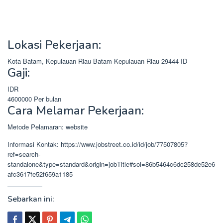
Lokasi Pekerjaan:
Kota Batam, Kepulauan Riau
Batam
Kepulauan Riau
29444
ID
Gaji:
IDR
4600000
Per bulan
Cara Melamar Pekerjaan:
Metode Pelamaran: website
Informasi Kontak: https://www.jobstreet.co.id/id/job/77507805?
ref=search-
standalone&type=standard&origin=jobTitle#sol=86b5464c6dc258de52e6
afc3617fe52f659a1185
Sebarkan ini: