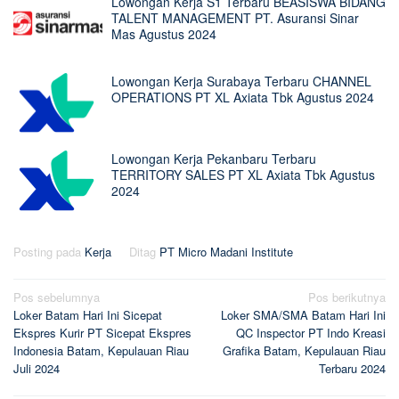
Lowongan Kerja S1 Terbaru BEASISWA BIDANG
TALENT MANAGEMENT PT. Asuransi Sinar
Mas Agustus 2024
Lowongan Kerja Surabaya Terbaru CHANNEL
OPERATIONS PT XL Axiata Tbk Agustus 2024
Lowongan Kerja Pekanbaru Terbaru
TERRITORY SALES PT XL Axiata Tbk Agustus
2024
Posting pada
Kerja
Ditag
PT Micro Madani Institute
Navigasi
Pos sebelumnya
Pos berikutnya
Loker Batam Hari Ini Sicepat
Loker SMA/SMA Batam Hari Ini
pos
Ekspres Kurir PT Sicepat Ekspres
QC Inspector PT Indo Kreasi
Indonesia Batam, Kepulauan Riau
Grafika Batam, Kepulauan Riau
Juli 2024
Terbaru 2024