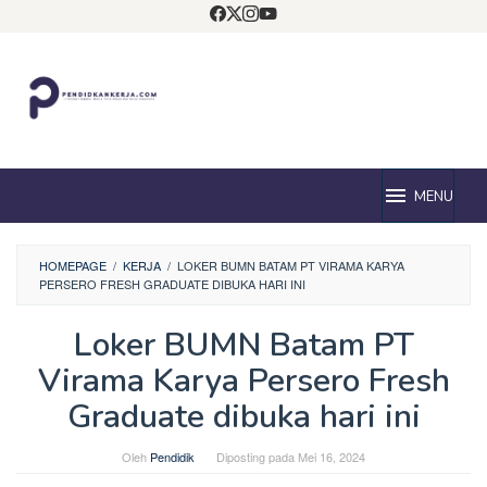
Loncat
ke
konten
MENU
HOMEPAGE
/
KERJA
/
LOKER BUMN BATAM PT VIRAMA KARYA
PERSERO FRESH GRADUATE DIBUKA HARI INI
Loker BUMN Batam PT
Virama Karya Persero Fresh
Graduate dibuka hari ini
Oleh
Pendidik
Diposting pada
Mei 16, 2024