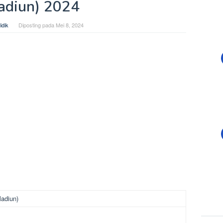
adiun) 2024
idik
Diposting pada
Mei 8, 2024
Madiun)