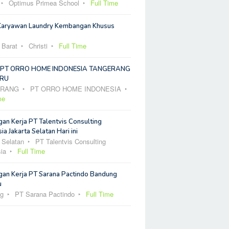
Optimus Primea School
Full Time
Karyawan Laundry Kembangan Khusus
 Barat
Christi
Full Time
 PT ORRO HOME INDONESIA TANGERANG
RU
ERANG
PT ORRO HOME INDONESIA
me
an Kerja PT Talentvis Consulting
ia Jakarta Selatan Hari ini
 Selatan
PT Talentvis Consulting
ia
Full Time
an Kerja PT Sarana Pactindo Bandung
u
g
PT Sarana Pactindo
Full Time