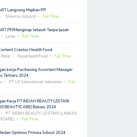
ART Langsung Majikan PP
Shavina Juliyanti
Full Time
RT PP/Menginap Jatiasih Tanpa Ijazah
Laras
Full Time
Content Creator Health Food
 Barat
RoyalHealthFood
Full Time
an kerja Purchasing Assistant Manager
u Terbaru 2024
u
PT LX International Indonesia
Full
an Kerja PT INDAH BEAUTY LESTARI
I BEAUTYCARE) Bekasi 2024
PT INDAH BEAUTY LESTARI (LAMOOI
YCARE)
Full Time
Medan Optimus Primea School 2024