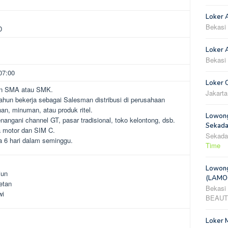
Loker 
Bekasi
D
Loker A
Bekasi
07:00
Loker 
an SMA atau SMK.
Jakarta
hun bekerja sebagai Salesman distribusi di perusahaan
nan, minuman, atau produk ritel.
Lowong
ngani channel GT, pasar tradisional, toko kelontong, dsb.
Sekada
a motor dan SIM C.
Sekada
a 6 hari dalam seminggu.
Time
Lowong
iun
(LAMOO
etan
Bekasi
wi
BEAUT
Loker 