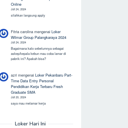
Online
Juli 24, 2024
silahkan langsung apply
Fitria carolina
mengenai
Loker
Wilmar Group Palangkaraya 2024
Juli 24, 2024
Bagaimana kalo sebelumnya sebagai
askep/kepala kebun mau coba lamar di
pabrik ini? Apakah bisa?
azri
mengenai
Loker Pekanbaru Part-
Time Data Entry Personal
Pendidikan Kerja Terbaru Fresh
Graduate SMA
Juli 20, 2024
saya mau melamar kerja
Loker Hari Ini