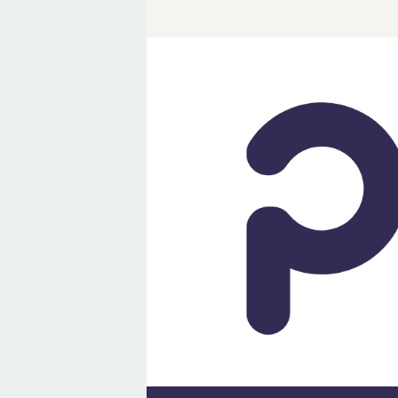
Loncat
ke
konten