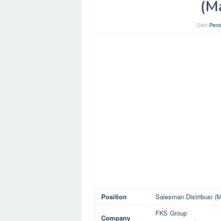
(M
Oleh
Pend
Position
Salesman Distribusi (
FKS Group
Company