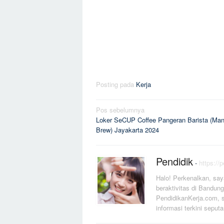
Posting pada
Kerja
Navigasi
Pos sebelumnya
Loker SeCUP Coffee Pangeran Barista (Man
pos
Brew) Jayakarta 2024
Pendidik
-
https://
Halo! Perkenalkan, say
beraktivitas di Bandung
PendidikanKerja.com, s
informasi terkini seputa