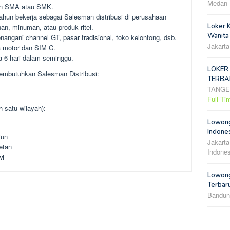
Medan
an SMA atau SMK.
hun bekerja sebagai Salesman distribusi di perusahaan
Loker 
nan, minuman, atau produk ritel.
Wanita
ngani channel GT, pasar tradisional, toko kelontong, dsb.
Jakarta
a motor dan SIM C.
a 6 hari dalam seminggu.
LOKER
embutuhkan Salesman Distribusi:
TERBA
TANG
Full Ti
 satu wilayah):
Lowong
Indones
iun
Jakarta
etan
Indones
wi
Lowong
Terbar
Bandun