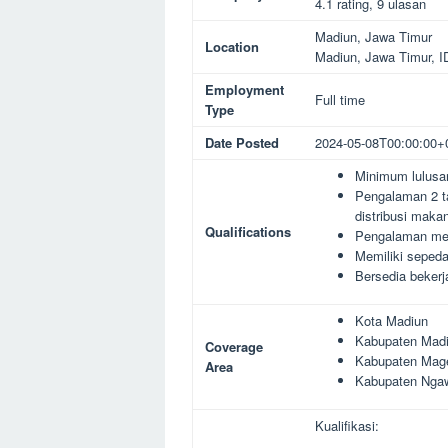
4.1 rating, 9 ulasan
Madiun, Jawa Timur
Location
Madiun
,
Jawa Timur
,
I
Employment
Full time
Type
Date Posted
2024-05-08T00:00:00+
Minimum lulus
Pengalaman 2 ta
distribusi maka
Qualifications
Pengalaman mena
Memiliki seped
Bersedia bekerj
Kota Madiun
Kabupaten Mad
Coverage
Kabupaten Mag
Area
Kabupaten Nga
Kualifikasi: