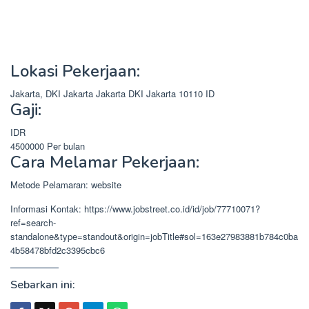
Lokasi Pekerjaan:
Jakarta, DKI Jakarta
Jakarta
DKI Jakarta
10110
ID
Gaji:
IDR
4500000
Per bulan
Cara Melamar Pekerjaan:
Metode Pelamaran: website
Informasi Kontak: https://www.jobstreet.co.id/id/job/77710071?
ref=search-
standalone&type=standout&origin=jobTitle#sol=163e27983881b784c0ba
4b58478bfd2c3395cbc6
Sebarkan ini: