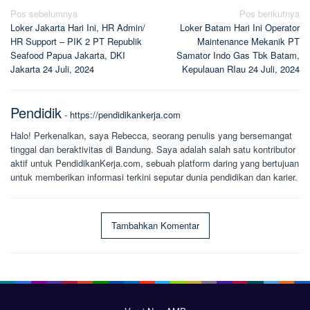
Navigasi
Pos sebelumnya
Pos berikutnya
Loker Jakarta Hari Ini, HR Admin/
Loker Batam Hari Ini Operator
pos
HR Support – PIK 2 PT Republik
Maintenance Mekanik PT
Seafood Papua Jakarta, DKI
Samator Indo Gas Tbk Batam,
Jakarta 24 Juli, 2024
Kepulauan RIau 24 Juli, 2024
Pendidik
-
https://pendidikankerja.com
Halo! Perkenalkan, saya Rebecca, seorang penulis yang bersemangat
tinggal dan beraktivitas di Bandung. Saya adalah salah satu kontributor
aktif untuk PendidikanKerja.com, sebuah platform daring yang bertujuan
untuk memberikan informasi terkini seputar dunia pendidikan dan karier.
Tambahkan Komentar