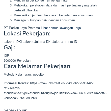
Mencari target konsumen dengan aktif
Melakukan perekapan data dari hasil penjualan yang telah
berhasil dilakukan
Memberikan jaminan kepuasan kepada para konsumen
Menjaga hubungan baik dengan konsumen
PT Radian Jaya Pratama
Lihat semua lowongan kerja
Lokasi Pekerjaan:
Jakarta, DKI Jakarta
Jakarta
DKI Jakarta
11840
ID
Gaji:
IDR
5000000
Per bulan
Cara Melamar Pekerjaan:
Metode Pelamaran: website
Informasi Kontak: https://www.jobstreet.co.id/id/job/77538142?
ref=search-
standalone&type=standout&origin=jobTitle#sol=aa786a8f5e3fa1d4cc872
2cbbaea507610c88b68
Sebarkan ini: