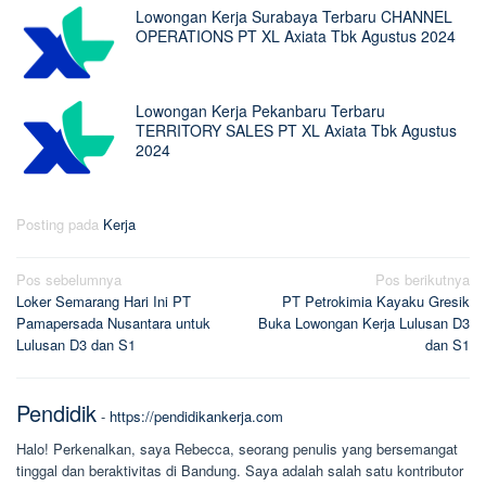
Lowongan Kerja Surabaya Terbaru CHANNEL
OPERATIONS PT XL Axiata Tbk Agustus 2024
Lowongan Kerja Pekanbaru Terbaru
TERRITORY SALES PT XL Axiata Tbk Agustus
2024
Posting pada
Kerja
Navigasi
Pos sebelumnya
Pos berikutnya
Loker Semarang Hari Ini PT
PT Petrokimia Kayaku Gresik
pos
Pamapersada Nusantara untuk
Buka Lowongan Kerja Lulusan D3
Lulusan D3 dan S1
dan S1
Pendidik
-
https://pendidikankerja.com
Halo! Perkenalkan, saya Rebecca, seorang penulis yang bersemangat
tinggal dan beraktivitas di Bandung. Saya adalah salah satu kontributor