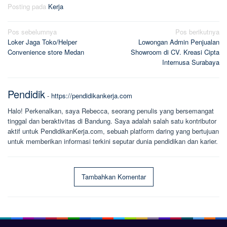
Posting pada
Kerja
Navigasi
Pos sebelumnya
Pos berikutnya
Loker Jaga Toko/Helper
Lowongan Admin Penjualan
pos
Convenience store Medan
Showroom di CV. Kreasi Cipta
Internusa Surabaya
Pendidik
-
https://pendidikankerja.com
Halo! Perkenalkan, saya Rebecca, seorang penulis yang bersemangat
tinggal dan beraktivitas di Bandung. Saya adalah salah satu kontributor
aktif untuk PendidikanKerja.com, sebuah platform daring yang bertujuan
untuk memberikan informasi terkini seputar dunia pendidikan dan karier.
Tambahkan Komentar