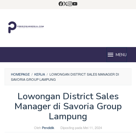
Loncat
ke
konten
MENU
HOMEPAGE
/
KERJA
/
LOWONGAN DISTRICT SALES MANAGER DI
SAVORIA GROUP LAMPUNG
Lowongan District Sales
Manager di Savoria Group
Lampung
Oleh
Pendidik
Diposting pada
Mei 11, 2024