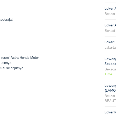
Loker 
Bekasi
ederajat
Loker A
Bekasi
Loker 
Jakarta
tus resmi Astra Honda Motor
Lowong
lainnya
Sekada
ksi selanjutnya
Sekada
Time
Lowong
(LAMOO
Bekasi
BEAUT
Loker 