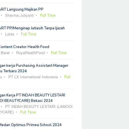
ART Langsung Majikan PP
Shavina Juliyanti
Full Time
RT PP/Menginap Jatiasih Tanpa Ijazah
Laras
Full Time
Content Creator Health Food
 Barat
RoyalHealthFood
Full Time
an kerja Purchasing Assistant Manager
u Terbaru 2024
u
PT LX International Indonesia
Full
an Kerja PT INDAH BEAUTY LESTARI
I BEAUTYCARE) Bekasi 2024
PT INDAH BEAUTY LESTARI (LAMOOI
YCARE)
Full Time
Medan Optimus Primea School 2024