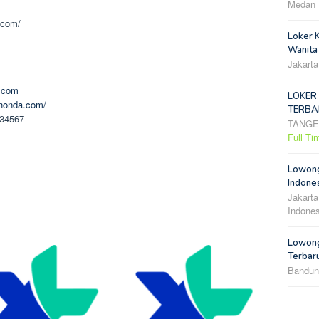
Medan
.com/
Loker 
Wanita
Jakarta
.com
LOKER
-honda.com/
TERBA
234567
TANG
Full Ti
Lowong
Indones
Jakarta
Indones
Lowong
Terbar
Bandun