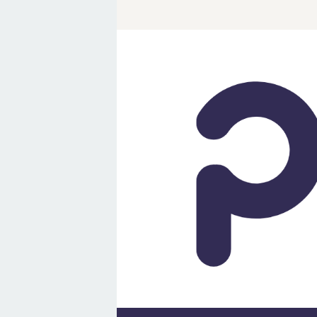
Loncat
ke
konten