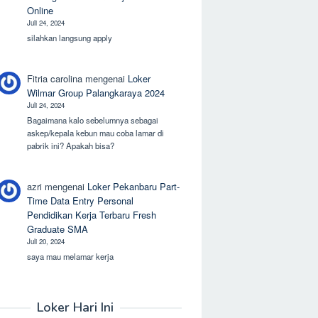
Online
Juli 24, 2024
silahkan langsung apply
Fitria carolina
mengenai
Loker
Wilmar Group Palangkaraya 2024
Juli 24, 2024
Bagaimana kalo sebelumnya sebagai
askep/kepala kebun mau coba lamar di
pabrik ini? Apakah bisa?
azri
mengenai
Loker Pekanbaru Part-
Time Data Entry Personal
Pendidikan Kerja Terbaru Fresh
Graduate SMA
Juli 20, 2024
saya mau melamar kerja
Loker Hari Ini