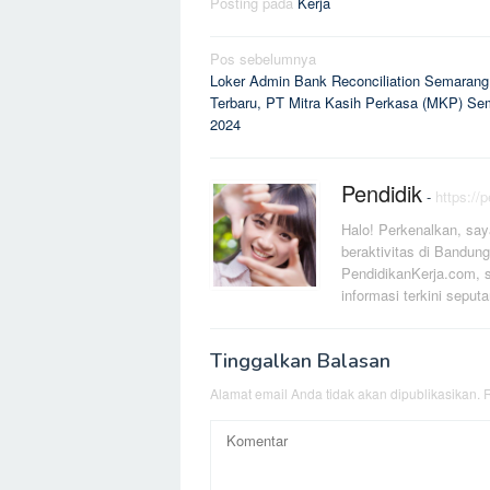
Posting pada
Kerja
Navigasi
Pos sebelumnya
Loker Admin Bank Reconciliation Semarang
pos
Terbaru, PT Mitra Kasih Perkasa (MKP) Se
2024
Pendidik
-
https://
Halo! Perkenalkan, say
beraktivitas di Bandung
PendidikanKerja.com, s
informasi terkini seputa
Tinggalkan Balasan
Alamat email Anda tidak akan dipublikasikan.
R