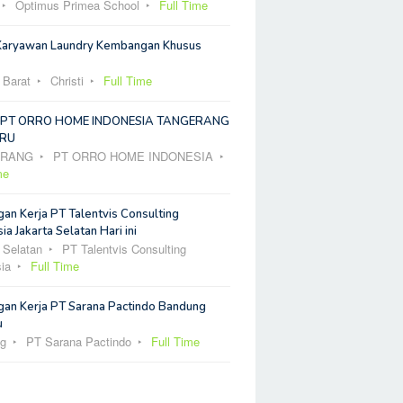
Optimus Primea School
Full Time
Karyawan Laundry Kembangan Khusus
 Barat
Christi
Full Time
 PT ORRO HOME INDONESIA TANGERANG
RU
ERANG
PT ORRO HOME INDONESIA
me
an Kerja PT Talentvis Consulting
ia Jakarta Selatan Hari ini
 Selatan
PT Talentvis Consulting
ia
Full Time
an Kerja PT Sarana Pactindo Bandung
u
g
PT Sarana Pactindo
Full Time