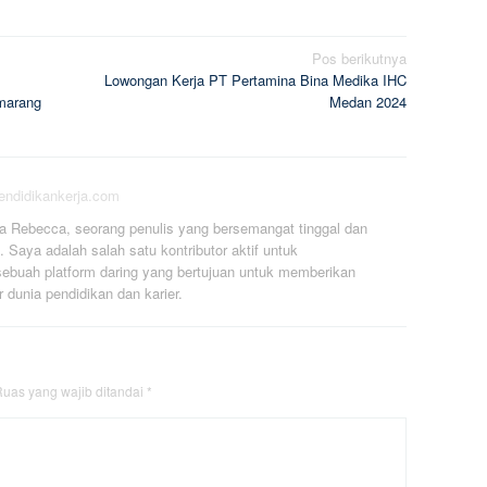
Pos berikutnya
Lowongan Kerja PT Pertamina Bina Medika IHC
marang
Medan 2024
pendidikankerja.com
a Rebecca, seorang penulis yang bersemangat tinggal dan
. Saya adalah salah satu kontributor aktif untuk
ebuah platform daring yang bertujuan untuk memberikan
r dunia pendidikan dan karier.
uas yang wajib ditandai
*