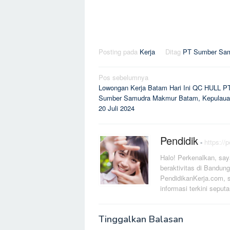
Posting pada
Kerja
Ditag
PT Sumber Sa
Navigasi
Pos sebelumnya
Lowongan Kerja Batam Hari Ini QC HULL P
pos
Sumber Samudra Makmur Batam, Kepulaua
20 Juli 2024
Pendidik
-
https://
Halo! Perkenalkan, say
beraktivitas di Bandung
PendidikanKerja.com, s
informasi terkini seputa
Tinggalkan Balasan