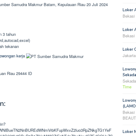
Sumber Samudra Makmur Batam, Kepulauan Riau 20 Juli 2024
Loker 
Bekasi
Loker A
n 3 tahun
Bekasi
d,autocad,excel)
wah tekanan
Loker 
Jakarta
lowongan kerja
Lowong
uan Riau
29444
ID
Sekada
Sekada
Time
Lowong
n:
(LAMOO
Bekasi
BEAUT
gin?
VWNlBueTN2NnBUREdWNmVrbKFupWxvZ2luo3RpZNkgTG1YeF
Loker 