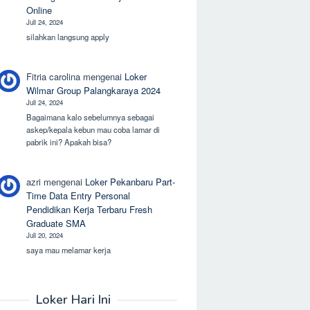
Online
Juli 24, 2024
silahkan langsung apply
Fitria carolina
mengenai
Loker
Wilmar Group Palangkaraya 2024
Juli 24, 2024
Bagaimana kalo sebelumnya sebagai
askep/kepala kebun mau coba lamar di
pabrik ini? Apakah bisa?
azri
mengenai
Loker Pekanbaru Part-
Time Data Entry Personal
Pendidikan Kerja Terbaru Fresh
Graduate SMA
Juli 20, 2024
saya mau melamar kerja
Loker Hari Ini