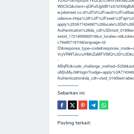
VZRzFGcmpfd2lEYkI2Q01LNHV3WU9lZ2d
W5CSQ&client=qGPufUg5iBf1s57sfXl6gBdG
w.jobstreet.co.id%2Fid%2Foauth%2Fcallb
udience=https%3A%2F%2Fseek%2Fapi%2F
apply%253A77434687%26locale%3Did%26
Authentication%26da_cdt%3Dvisid_0190b
sesid_1721465682519&ui_locales=id&Jobse
c76e857181f4&language=id-
ID&response_type=code&response_mo
VcjVRWTJkcnJHMnZaMFVlMQ%3D%3D&cod
-
ABqRU&code_challenge_method=S256&auth
uMjIuMyJ9#/login?nudge=apply%3A774346
Authentication&da_cdt=visid_0190be41ab
Sebarkan ini:
Posting terkait: