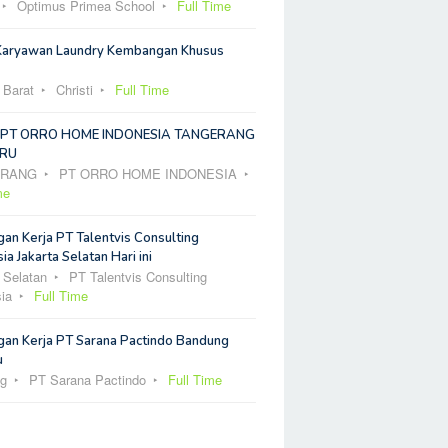
Optimus Primea School
Full Time
Karyawan Laundry Kembangan Khusus
 Barat
Christi
Full Time
 PT ORRO HOME INDONESIA TANGERANG
RU
ERANG
PT ORRO HOME INDONESIA
me
an Kerja PT Talentvis Consulting
ia Jakarta Selatan Hari ini
 Selatan
PT Talentvis Consulting
ia
Full Time
an Kerja PT Sarana Pactindo Bandung
u
g
PT Sarana Pactindo
Full Time