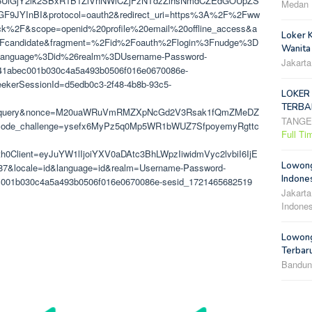
6UlGjY2lk2SBxR1B1ZlVnNWlCZjFzNTdzZlhsNmdCZEdGOUpZS
Medan
F9JYInBI&protocol=oauth2&redirect_uri=https%3A%2F%2Fww
ack%2F&scope=openid%20profile%20email%20offline_access&a
Loker 
candidate&fragment=%2Fid%2Foauth%2Flogin%3Fnudge%3D
Wanita
language%3Did%26realm%3DUsername-Password-
Jakarta
e41abec001b030c4a5a493b0506f016e0670086e-
ekerSessionId=d5edb0c3-2f48-4b8b-93c5-
LOKER
TERBA
de=query&nonce=M20uaWRuVmRMZXpNcGd2V3Rsak1fQmZMeDZ
TANG
e_challenge=ysefx6MyPz5q0Mp5WR1bWUZ7SfpoyemyRgttc
Full Ti
0Client=eyJuYW1lIjoiYXV0aDAtc3BhLWpzIiwidmVyc2lvbiI6IjE
Lowong
87&locale=id&language=id&realm=Username-Password-
Indones
ec001b030c4a5a493b0506f016e0670086e-sesid_1721465682519
Jakarta
Indones
Lowong
Terbar
Bandun