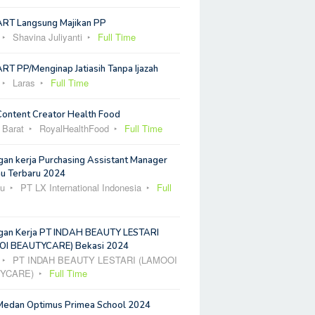
ART Langsung Majikan PP
Shavina Juliyanti
Full Time
RT PP/Menginap Jatiasih Tanpa Ijazah
Laras
Full Time
Content Creator Health Food
 Barat
RoyalHealthFood
Full Time
an kerja Purchasing Assistant Manager
u Terbaru 2024
u
PT LX International Indonesia
Full
an Kerja PT INDAH BEAUTY LESTARI
I BEAUTYCARE) Bekasi 2024
PT INDAH BEAUTY LESTARI (LAMOOI
YCARE)
Full Time
Medan Optimus Primea School 2024