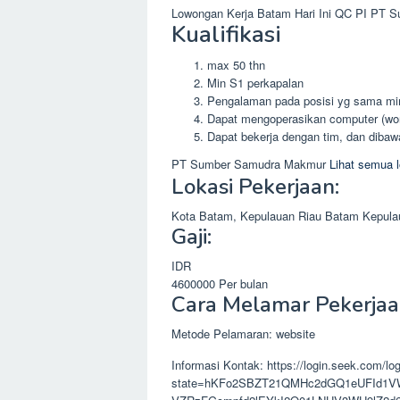
Lowongan Kerja Batam Hari Ini QC PI PT 
Kualifikasi
max 50 thn
Min S1 perkapalan
Pengalaman pada posisi yg sama mi
Dapat mengoperasikan computer (wor
Dapat bekerja dengan tim, dan diba
PT Sumber Samudra Makmur
Lihat semua 
Lokasi Pekerjaan:
Kota Batam, Kepulauan Riau
Batam
Kepula
Gaji:
IDR
4600000
Per bulan
Cara Melamar Pekerjaa
Metode Pelamaran: website
Informasi Kontak: https://login.seek.com/lo
state=hKFo2SBZT21QMHc2dGQ1eUFId1