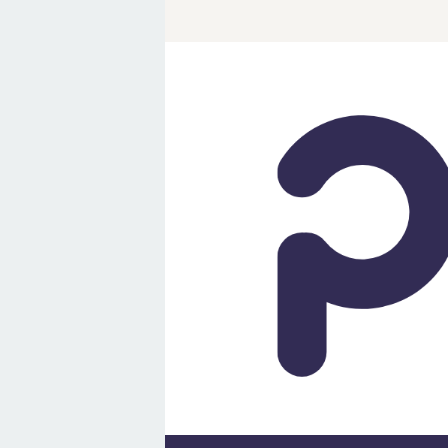
Loncat
ke
konten