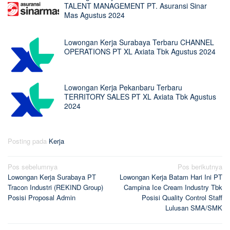
TALENT MANAGEMENT PT. Asuransi Sinar
Mas Agustus 2024
Lowongan Kerja Surabaya Terbaru CHANNEL
OPERATIONS PT XL Axiata Tbk Agustus 2024
Lowongan Kerja Pekanbaru Terbaru
TERRITORY SALES PT XL Axiata Tbk Agustus
2024
Posting pada
Kerja
Navigasi
Pos sebelumnya
Pos berikutnya
Lowongan Kerja Surabaya PT
Lowongan Kerja Batam Hari Ini PT
pos
Tracon Industri (REKIND Group)
Campina Ice Cream Industry Tbk
Posisi Proposal Admin
Posisi Quality Control Staff
Lulusan SMA/SMK