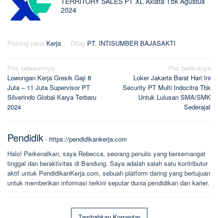
TERRITORY SALES PT XL Axiata Tbk Agustus
2024
Posting pada
Kerja
Ditag
PT. INTISUMBER BAJASAKTI
Navigasi
Pos sebelumnya
Pos berikutnya
Lowongan Kerja Gresik Gaji 8
Loker Jakarta Barat Hari Ini
pos
Juta – 11 Juta Supervisor PT
Security PT Multi Indocitra Tbk
Silverindo Global Karya Terbaru
Untuk Lulusan SMA/SMK
2024
Sederajat
Pendidik
-
https://pendidikankerja.com
Halo! Perkenalkan, saya Rebecca, seorang penulis yang bersemangat
tinggal dan beraktivitas di Bandung. Saya adalah salah satu kontributor
aktif untuk PendidikanKerja.com, sebuah platform daring yang bertujuan
untuk memberikan informasi terkini seputar dunia pendidikan dan karier.
Tambahkan Komentar