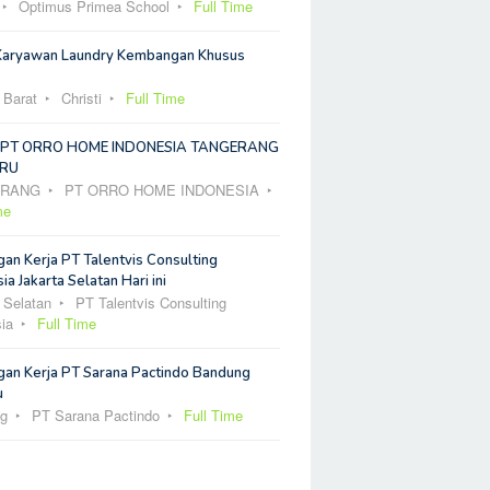
Optimus Primea School
Full Time
Karyawan Laundry Kembangan Khusus
 Barat
Christi
Full Time
 PT ORRO HOME INDONESIA TANGERANG
RU
ERANG
PT ORRO HOME INDONESIA
me
an Kerja PT Talentvis Consulting
ia Jakarta Selatan Hari ini
 Selatan
PT Talentvis Consulting
ia
Full Time
an Kerja PT Sarana Pactindo Bandung
u
g
PT Sarana Pactindo
Full Time