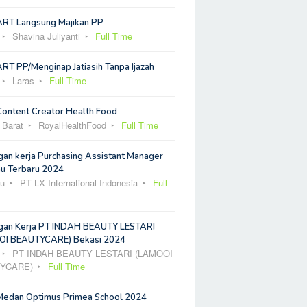
ART Langsung Majikan PP
Shavina Juliyanti
Full Time
RT PP/Menginap Jatiasih Tanpa Ijazah
Laras
Full Time
Content Creator Health Food
 Barat
RoyalHealthFood
Full Time
an kerja Purchasing Assistant Manager
u Terbaru 2024
u
PT LX International Indonesia
Full
an Kerja PT INDAH BEAUTY LESTARI
I BEAUTYCARE) Bekasi 2024
PT INDAH BEAUTY LESTARI (LAMOOI
YCARE)
Full Time
Medan Optimus Primea School 2024