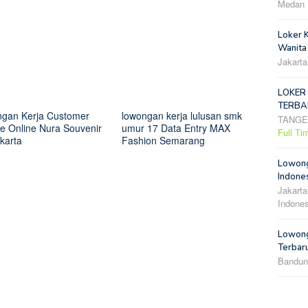
Medan
Loker 
Wanita
Jakarta
LOKER
TERBA
gan Kerja Customer
lowongan kerja lulusan smk
TANG
ce Online Nura Souvenir
umur 17 Data Entry MAX
Full Ti
karta
Fashion Semarang
Lowong
Indones
Jakarta
Indones
Lowong
Terbar
Bandun