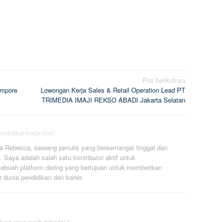
Pos berikutnya
Empore
Lowongan Kerja Sales & Retail Operation Lead PT
TRIMEDIA IMAJI REKSO ABADI Jakarta Selatan
pendidikankerja.com
a Rebecca, seorang penulis yang bersemangat tinggal dan
. Saya adalah salah satu kontributor aktif untuk
ebuah platform daring yang bertujuan untuk memberikan
r dunia pendidikan dan karier.
uas yang wajib ditandai
*