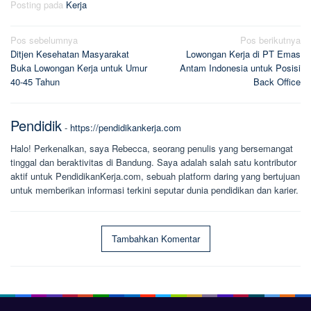
Posting pada
Kerja
Navigasi
Pos sebelumnya
Pos berikutnya
Ditjen Kesehatan Masyarakat
Lowongan Kerja di PT Emas
pos
Buka Lowongan Kerja untuk Umur
Antam Indonesia untuk Posisi
40-45 Tahun
Back Office
Pendidik
-
https://pendidikankerja.com
Halo! Perkenalkan, saya Rebecca, seorang penulis yang bersemangat
tinggal dan beraktivitas di Bandung. Saya adalah salah satu kontributor
aktif untuk PendidikanKerja.com, sebuah platform daring yang bertujuan
untuk memberikan informasi terkini seputar dunia pendidikan dan karier.
Tambahkan Komentar