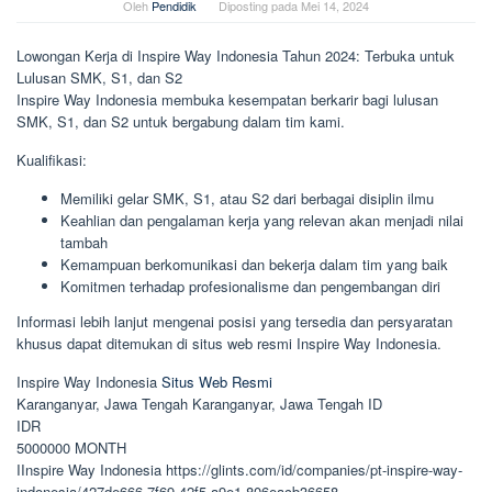
Oleh
Pendidik
Diposting pada
Mei 14, 2024
Lowongan Kerja di Inspire Way Indonesia Tahun 2024: Terbuka untuk
Lulusan SMK, S1, dan S2
Inspire Way Indonesia membuka kesempatan berkarir bagi lulusan
SMK, S1, dan S2 untuk bergabung dalam tim kami.
Kualifikasi:
Memiliki gelar SMK, S1, atau S2 dari berbagai disiplin ilmu
Keahlian dan pengalaman kerja yang relevan akan menjadi nilai
tambah
Kemampuan berkomunikasi dan bekerja dalam tim yang baik
Komitmen terhadap profesionalisme dan pengembangan diri
Informasi lebih lanjut mengenai posisi yang tersedia dan persyaratan
khusus dapat ditemukan di situs web resmi Inspire Way Indonesia.
Inspire Way Indonesia
Situs Web Resmi
Karanganyar, Jawa Tengah
Karanganyar, Jawa Tengah
ID
IDR
5000000
MONTH
IInspire Way Indonesia
https://glints.com/id/companies/pt-inspire-way-
indonesia/427de666-7f69-42f5-a9e1-806eacb36658