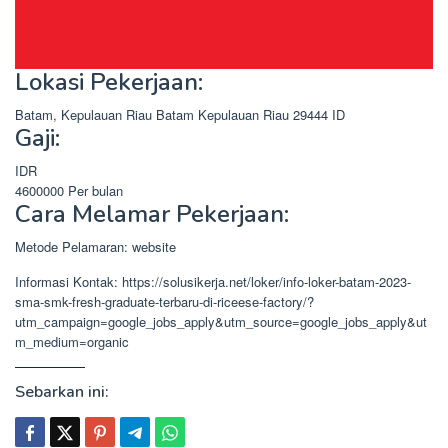
Lokasi Pekerjaan:
Batam, Kepulauan Riau
Batam
Kepulauan Riau
29444
ID
Gaji:
IDR
4600000
Per bulan
Cara Melamar Pekerjaan:
Metode Pelamaran: website
Informasi Kontak: https://solusikerja.net/loker/info-loker-batam-2023-
sma-smk-fresh-graduate-terbaru-di-riceese-factory/?
utm_campaign=google_jobs_apply&utm_source=google_jobs_apply&ut
m_medium=organic
Sebarkan ini: