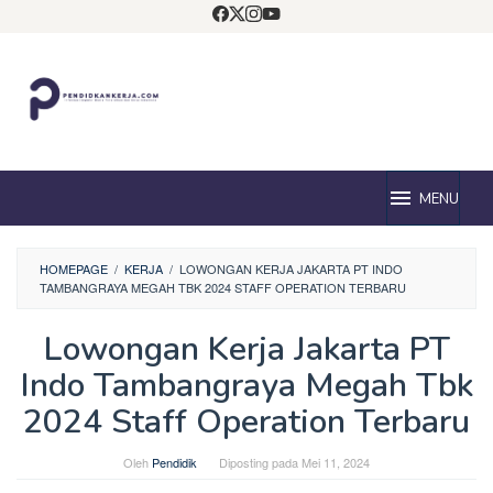
Loncat
ke
konten
MENU
HOMEPAGE
/
KERJA
/
LOWONGAN KERJA JAKARTA PT INDO
TAMBANGRAYA MEGAH TBK 2024 STAFF OPERATION TERBARU
Lowongan Kerja Jakarta PT
Indo Tambangraya Megah Tbk
2024 Staff Operation Terbaru
Oleh
Pendidik
Diposting pada
Mei 11, 2024