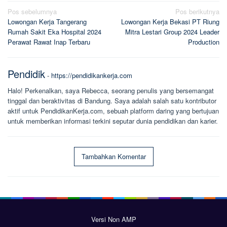
Navigasi
Pos sebelumnya
Pos berikutnya
Lowongan Kerja Tangerang
Lowongan Kerja Bekasi PT Riung
pos
Rumah Sakit Eka Hospital 2024
Mitra Lestari Group 2024 Leader
Perawat Rawat Inap Terbaru
Production
Pendidik
-
https://pendidikankerja.com
Halo! Perkenalkan, saya Rebecca, seorang penulis yang bersemangat
tinggal dan beraktivitas di Bandung. Saya adalah salah satu kontributor
aktif untuk PendidikanKerja.com, sebuah platform daring yang bertujuan
untuk memberikan informasi terkini seputar dunia pendidikan dan karier.
Tambahkan Komentar
Versi Non AMP