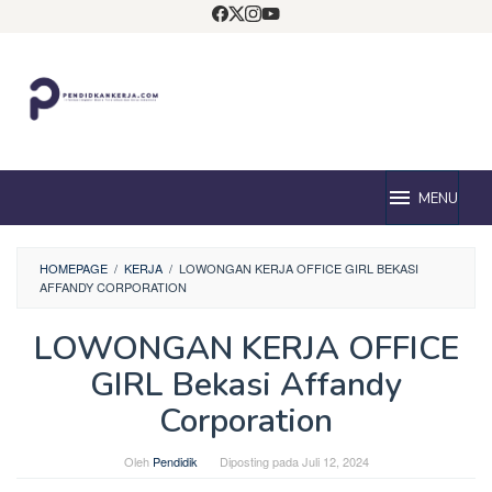
Loncat
ke
konten
MENU
HOMEPAGE
/
KERJA
/
LOWONGAN KERJA OFFICE GIRL BEKASI
AFFANDY CORPORATION
LOWONGAN KERJA OFFICE
GIRL Bekasi Affandy
Corporation
Oleh
Pendidik
Diposting pada
Juli 12, 2024