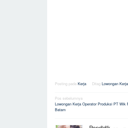
Posting pada
Kerja
Ditag
Lowongan Kerja
Navigasi
Pos sebelumnya
Lowongan Kerja Operator Produksi PT Wik 
pos
Batam
Pendidik