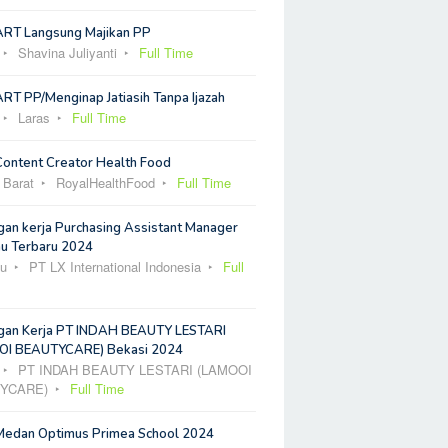
ART Langsung Majikan PP
Shavina Juliyanti
Full Time
RT PP/Menginap Jatiasih Tanpa Ijazah
Laras
Full Time
Content Creator Health Food
 Barat
RoyalHealthFood
Full Time
an kerja Purchasing Assistant Manager
u Terbaru 2024
u
PT LX International Indonesia
Full
an Kerja PT INDAH BEAUTY LESTARI
I BEAUTYCARE) Bekasi 2024
PT INDAH BEAUTY LESTARI (LAMOOI
YCARE)
Full Time
Medan Optimus Primea School 2024