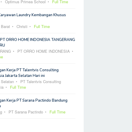
Optimus Primea School
Full Time
Karyawan Laundry Kembangan Khusus
 Barat
Christi
Full Time
 PT ORRO HOME INDONESIA TANGERANG
RU
ERANG
PT ORRO HOME INDONESIA
me
an Kerja PT Talentvis Consulting
ia Jakarta Selatan Hari ini
 Selatan
PT Talentvis Consulting
ia
Full Time
an Kerja PT Sarana Pactindo Bandung
u
g
PT Sarana Pactindo
Full Time