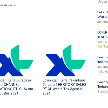
Medan
nesia.co.id/
Loker 
Wanita
Jakarta
LOKER
TERBA
TANG
Full Ti
Lowong
Indones
Jakarta
Indones
gan Kerja Surabaya
Lowongan Kerja Pekanbaru
Lowong
aru CHANNEL
Terbaru TERRITORY SALES
Terbar
TIONS PT XL Axiata
PT XL Axiata Tbk Agustus
Bandun
gustus 2024
2024