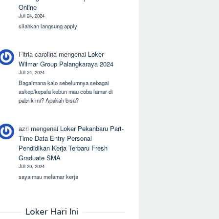
Online
Juli 24, 2024
silahkan langsung apply
Fitria carolina
mengenai
Loker
Wilmar Group Palangkaraya 2024
Juli 24, 2024
Bagaimana kalo sebelumnya sebagai
askep/kepala kebun mau coba lamar di
pabrik ini? Apakah bisa?
azri
mengenai
Loker Pekanbaru Part-
Time Data Entry Personal
Pendidikan Kerja Terbaru Fresh
Graduate SMA
Juli 20, 2024
saya mau melamar kerja
Loker Hari Ini