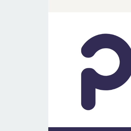
Loncat
ke
konten