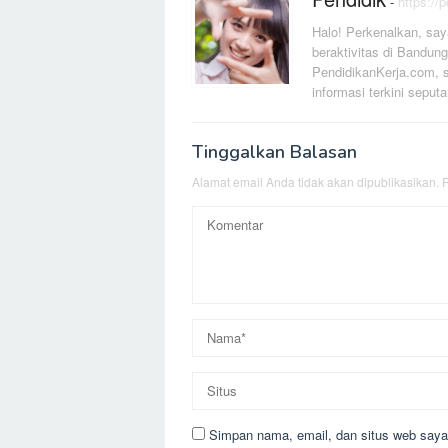
-
https://
Halo! Perkenalkan, say
beraktivitas di Bandung
PendidikanKerja.com, s
informasi terkini seputa
Tinggalkan Balasan
Alamat email Anda tidak akan dipublikasikan.
R
Simpan nama, email, dan situs web saya