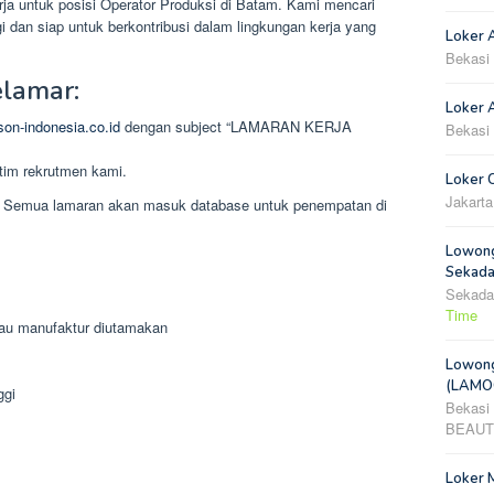
a untuk posisi Operator Produksi di Batam. Kami mencari
i dan siap untuk berkontribusi dalam lingkungan kerja yang
Loker 
Bekasi
elamar:
Loker A
on-indonesia.co.id
dengan subject “LAMARAN KERJA
Bekasi
 tim rekrutmen kami.
Loker 
Jakarta
 Semua lamaran akan masuk database untuk penempatan di
Lowong
Sekada
Sekada
Time
tau manufaktur diutamakan
Lowong
(LAMOO
ggi
Bekasi
BEAUT
Loker 