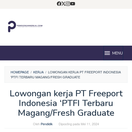
Loncat
ke
konten
MENU
HOMEPAGE
/
KERJA
/
LOWONGAN KERJA PT FREEPORT INDONESIA
'PTFI TERBARU MAGANG/FRESH GRADUATE
Lowongan kerja PT Freeport
Indonesia ‘PTFI Terbaru
Magang/Fresh Graduate
Oleh
Pendidik
Diposting pada
Mei 11, 2024