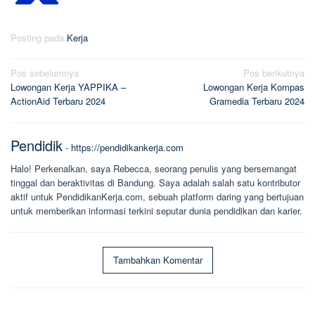
Posting pada
Kerja
Navigasi
Pos sebelumnya
Pos berikutnya
Lowongan Kerja YAPPIKA –
Lowongan Kerja Kompas
pos
ActionAid Terbaru 2024
Gramedia Terbaru 2024
Pendidik
-
https://pendidikankerja.com
Halo! Perkenalkan, saya Rebecca, seorang penulis yang bersemangat
tinggal dan beraktivitas di Bandung. Saya adalah salah satu kontributor
aktif untuk PendidikanKerja.com, sebuah platform daring yang bertujuan
untuk memberikan informasi terkini seputar dunia pendidikan dan karier.
Tambahkan Komentar