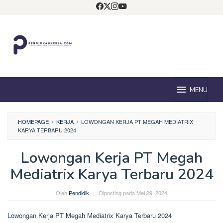
Loncat
ke
konten
MENU
HOMEPAGE
/
KERJA
/
LOWONGAN KERJA PT MEGAH MEDIATRIX
KARYA TERBARU 2024
Lowongan Kerja PT Megah
Mediatrix Karya Terbaru 2024
Oleh
Pendidik
Diposting pada
Mei 29, 2024
Lowongan Kerja PT Megah Mediatrix Karya Terbaru 2024