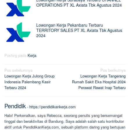
OPERATIONS PT XL Axiata Tbk Agustus 2024
Lowongan Kerja Pekanbaru Terbaru
TERRITORY SALES PT XL Axiata Tbk Agustus
2024
Posting pada
Kerja
Navigasi
Pos sebelumnya
Pos berikutnya
Lowongan Kerja Julong Group
Lowongan Kerja Tangerang
pos
Indonesia Palembang Kasir
Rumah Sakit Eka Hospital 2024
Terbaru 2024
Perawat Rawat Inap Terbaru
Pendidik
-
https://pendidikankerja.com
Halo! Perkenalkan, saya Rebecca, seorang penulis yang bersemangat
tinggal dan beraktivitas di Bandung. Saya adalah salah satu kontributor
aktif untuk PendidikanKerja.com, sebuah platform daring yang bertujuan