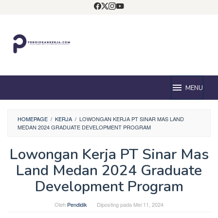
Loncat
ke
konten
MENU
HOMEPAGE
/
KERJA
/
LOWONGAN KERJA PT SINAR MAS LAND
MEDAN 2024 GRADUATE DEVELOPMENT PROGRAM
Lowongan Kerja PT Sinar Mas
Land Medan 2024 Graduate
Development Program
Oleh
Pendidik
Diposting pada
Mei 11, 2024