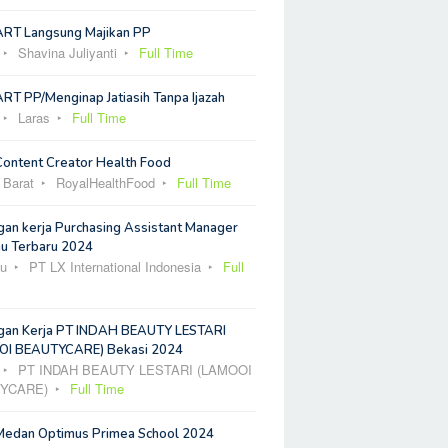
ART Langsung Majikan PP
Shavina Juliyanti
Full Time
RT PP/Menginap Jatiasih Tanpa Ijazah
Laras
Full Time
Content Creator Health Food
 Barat
RoyalHealthFood
Full Time
an kerja Purchasing Assistant Manager
u Terbaru 2024
u
PT LX International Indonesia
Full
an Kerja PT INDAH BEAUTY LESTARI
I BEAUTYCARE) Bekasi 2024
PT INDAH BEAUTY LESTARI (LAMOOI
YCARE)
Full Time
Medan Optimus Primea School 2024