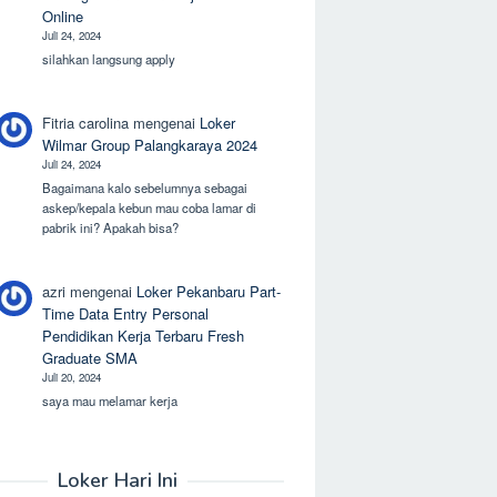
Online
Juli 24, 2024
silahkan langsung apply
Fitria carolina
mengenai
Loker
Wilmar Group Palangkaraya 2024
Juli 24, 2024
Bagaimana kalo sebelumnya sebagai
askep/kepala kebun mau coba lamar di
pabrik ini? Apakah bisa?
azri
mengenai
Loker Pekanbaru Part-
Time Data Entry Personal
Pendidikan Kerja Terbaru Fresh
Graduate SMA
Juli 20, 2024
saya mau melamar kerja
Loker Hari Ini