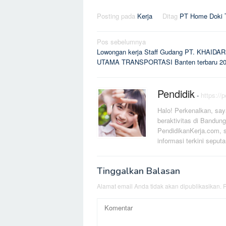
Posting pada
Kerja
Ditag
PT Home Doki T
Navigasi
Pos sebelumnya
Lowongan kerja Staff Gudang PT. KHAIDAR
pos
UTAMA TRANSPORTASI Banten terbaru 2
Pendidik
-
https://
Halo! Perkenalkan, say
beraktivitas di Bandung
PendidikanKerja.com, s
informasi terkini seputa
Tinggalkan Balasan
Alamat email Anda tidak akan dipublikasikan.
R