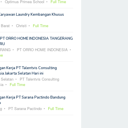
Optimus Primea School
Full Time
Karyawan Laundry Kembangan Khusus
 Barat
Christi
Full Time
 PT ORRO HOME INDONESIA TANGERANG
RU
ERANG
PT ORRO HOME INDONESIA
me
an Kerja PT Talentvis Consulting
ia Jakarta Selatan Hari ini
 Selatan
PT Talentvis Consulting
ia
Full Time
an Kerja PT Sarana Pactindo Bandung
u
g
PT Sarana Pactindo
Full Time