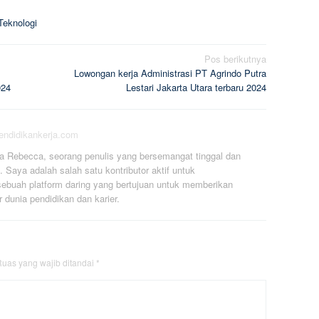
eknologi
Pos berikutnya
Lowongan kerja Administrasi PT Agrindo Putra
024
Lestari Jakarta Utara terbaru 2024
pendidikankerja.com
a Rebecca, seorang penulis yang bersemangat tinggal dan
. Saya adalah salah satu kontributor aktif untuk
ebuah platform daring yang bertujuan untuk memberikan
r dunia pendidikan dan karier.
uas yang wajib ditandai
*