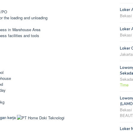
Loker 
i/PO
Bekasi
or the loading and unloading
Loker A
iness in Warehouse Area
Bekasi
ess facilities and tools
Loker 
Jakarta
Lowong
ol
Sekada
ehouse
Sekada
ed
Time
iday
Lowong
0kg
(LAMOO
Bekasi
BEAUT
gan kerja
Loker 