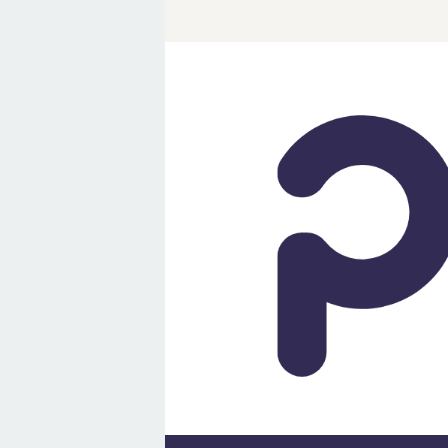
Loncat
ke
konten