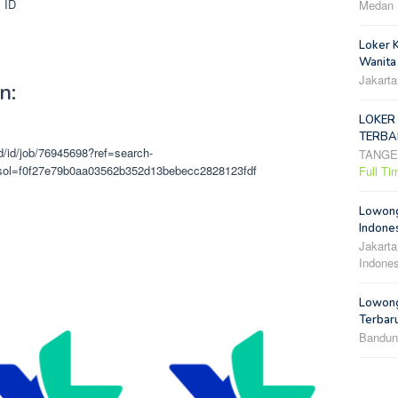
1
ID
Medan
Loker 
Wanita
Jakarta
n:
LOKER
TERBA
id/id/job/76945698?ref=search-
TANG
e#sol=f0f27e79b0aa03562b352d13bebecc2828123fdf
Full Ti
Lowong
Indones
Jakarta
Indones
Lowong
Terbar
Bandun