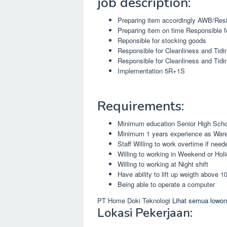
job description:
Preparing item accordingly AWB/Res
Preparing item on time Responsible f
Reponsible for stocking goods
Responsible for Cleanliness and Tid
Responsible for Cleanliness and Tidin
Implementation 5R+1S
Requirements:
Minimum education Senior High Scho
Minimum 1 years experience as War
Staff Willing to work overtime if need
Willing to working in Weekend or Hol
Willing to working at Night shift
Have ability to lift up weigth above 1
Being able to operate a computer
PT Home Doki Teknologi
Lihat semua lowon
Lokasi Pekerjaan: