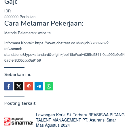
Gaji:
IDR
2200000
Per bulan
Cara Melamar Pekerjaan:
Metode Pelamaran: website
Informasi Kontak: https://www.jobstreet.co.id/id/job/77669762?
ref=search-
standalone&type=standard&origin=jobTitle#sol=035fe5841f0ca992b9e54
6a5fef8d05cbb0a9159
Sebarkan ini:
Posting terkait:
Lowongan Kerja S1 Terbaru BEASISWA BIDANG
TALENT MANAGEMENT PT. Asuransi Sinar
Mas Agustus 2024