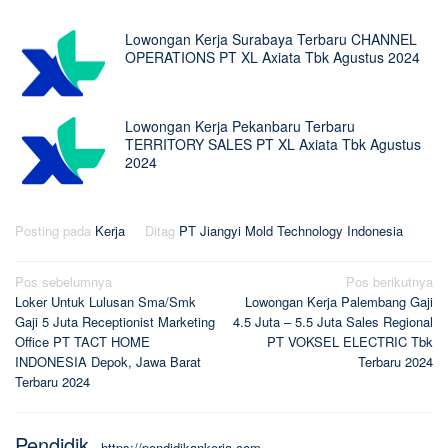
Lowongan Kerja Surabaya Terbaru CHANNEL
OPERATIONS PT XL Axiata Tbk Agustus 2024
Lowongan Kerja Pekanbaru Terbaru
TERRITORY SALES PT XL Axiata Tbk Agustus
2024
Posting pada
Kerja
Ditag
PT Jiangyi Mold Technology Indonesia
Navigasi
Pos sebelumnya
Pos berikutnya
Loker Untuk Lulusan Sma/Smk
Lowongan Kerja Palembang Gaji
pos
Gaji 5 Juta Receptionist Marketing
4.5 Juta – 5.5 Juta Sales Regional
Office PT TACT HOME
PT VOKSEL ELECTRIC Tbk
INDONESIA Depok, Jawa Barat
Terbaru 2024
Terbaru 2024
Pendidik
-
https://pendidikankerja.com