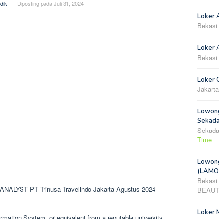
dik
Diposting pada
Juli 31, 2024
Loker 
Bekasi
Loker A
Bekasi
Loker 
Jakarta
Lowong
Sekada
Sekada
Time
Lowong
(LAMOO
Bekasi
NALYST PT Trinusa Travelindo Jakarta Agustus 2024
BEAUT
Loker 
ormation System, or equivalent from a reputable university