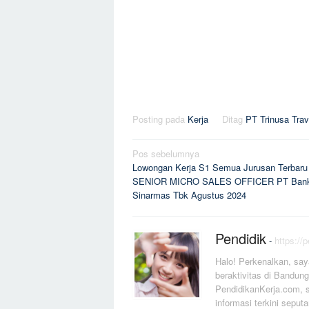
Posting pada
Kerja
Ditag
PT Trinusa Trav
Navigasi
Pos sebelumnya
Lowongan Kerja S1 Semua Jurusan Terbaru
pos
SENIOR MICRO SALES OFFICER PT Ban
Sinarmas Tbk Agustus 2024
Pendidik
-
https://
Halo! Perkenalkan, say
beraktivitas di Bandung
PendidikanKerja.com, s
informasi terkini seputa