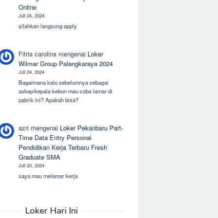
Online
Juli 24, 2024
silahkan langsung apply
Fitria carolina
mengenai
Loker
Wilmar Group Palangkaraya 2024
Juli 24, 2024
Bagaimana kalo sebelumnya sebagai
askep/kepala kebun mau coba lamar di
pabrik ini? Apakah bisa?
azri
mengenai
Loker Pekanbaru Part-
Time Data Entry Personal
Pendidikan Kerja Terbaru Fresh
Graduate SMA
Juli 20, 2024
saya mau melamar kerja
Loker Hari Ini