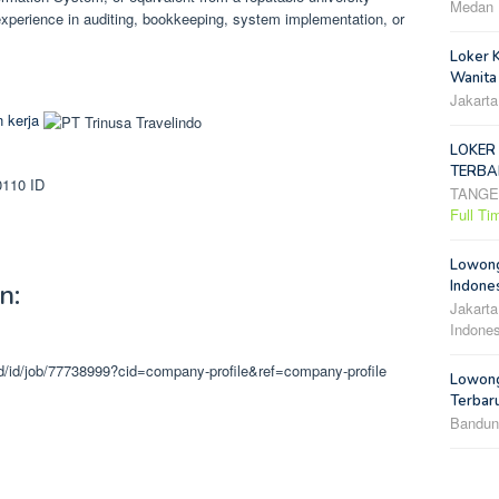
Medan
xperience in auditing, bookkeeping, system implementation, or
Loker 
Wanita
Jakarta
 kerja
LOKER
TERBA
0110
ID
TANG
Full Ti
Lowong
Indones
n:
Jakarta
Indones
.id/id/job/77738999?cid=company-profile&ref=company-profile
Lowong
Terbar
Bandun