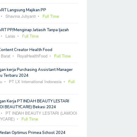
ART Langsung Majikan PP
Shavina Juliyanti
Full Time
RT PP/Menginap Jatiasih Tanpa Ijazah
Laras
Full Time
Content Creator Health Food
 Barat
RoyalHealthFood
Full Time
an kerja Purchasing Assistant Manager
u Terbaru 2024
u
PT LX International Indonesia
Full
an Kerja PT INDAH BEAUTY LESTARI
I BEAUTYCARE) Bekasi 2024
PT INDAH BEAUTY LESTARI (LAMOOI
YCARE)
Full Time
Medan Optimus Primea School 2024