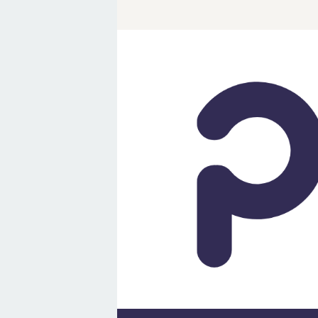
Loncat
ke
konten