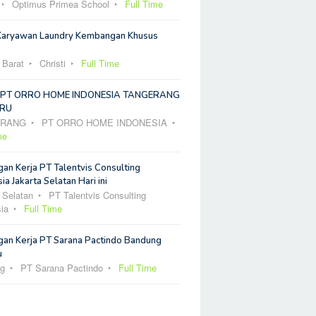
Optimus Primea School
Full Time
Karyawan Laundry Kembangan Khusus
 Barat
Christi
Full Time
 PT ORRO HOME INDONESIA TANGERANG
RU
ERANG
PT ORRO HOME INDONESIA
me
an Kerja PT Talentvis Consulting
ia Jakarta Selatan Hari ini
 Selatan
PT Talentvis Consulting
ia
Full Time
an Kerja PT Sarana Pactindo Bandung
u
g
PT Sarana Pactindo
Full Time