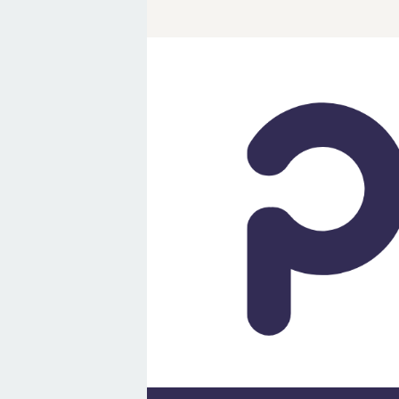
Loncat
ke
konten