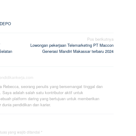
 DEPO
Pos berikutnya
F
Lowongan pekerjaan Telemarketing PT Maccon
Selatan
Generasi Mandiri Makassar terbaru 2024
pendidikankerja.com
a Rebecca, seorang penulis yang bersemangat tinggal dan
. Saya adalah salah satu kontributor aktif untuk
ebuah platform daring yang bertujuan untuk memberikan
r dunia pendidikan dan karier.
uas yang wajib ditandai
*