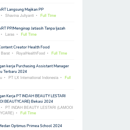
ART Langsung Majikan PP
Shavina Juliyanti
Full Time
RT PP/Menginap Jatiasih Tanpa Ijazah
Laras
Full Time
Content Creator Health Food
 Barat
RoyalHealthFood
Full Time
an kerja Purchasing Assistant Manager
u Terbaru 2024
u
PT LX International Indonesia
Full
an Kerja PT INDAH BEAUTY LESTARI
I BEAUTYCARE) Bekasi 2024
PT INDAH BEAUTY LESTARI (LAMOOI
YCARE)
Full Time
Medan Optimus Primea School 2024