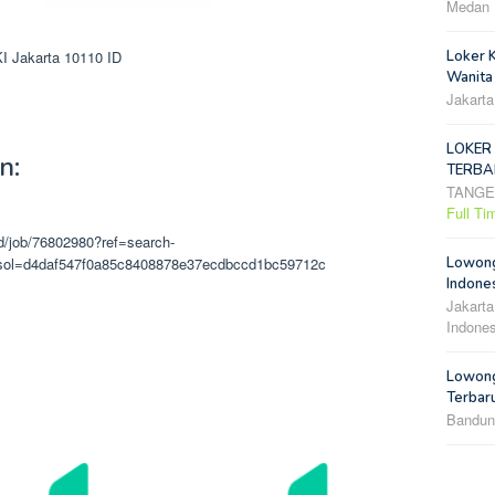
Medan
I Jakarta
10110
ID
Loker 
Wanita
Jakarta
LOKER
n:
TERBA
TANG
Full Ti
id/job/76802980?ref=search-
e#sol=d4daf547f0a85c8408878e37ecdbccd1bc59712c
Lowong
Indones
Jakarta
Indones
Lowong
Terbar
Bandun