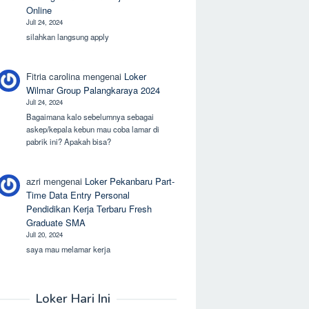
Online
Juli 24, 2024
silahkan langsung apply
Fitria carolina
mengenai
Loker
Wilmar Group Palangkaraya 2024
Juli 24, 2024
Bagaimana kalo sebelumnya sebagai
askep/kepala kebun mau coba lamar di
pabrik ini? Apakah bisa?
azri
mengenai
Loker Pekanbaru Part-
Time Data Entry Personal
Pendidikan Kerja Terbaru Fresh
Graduate SMA
Juli 20, 2024
saya mau melamar kerja
Loker Hari Ini