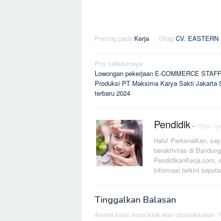
Posting pada
Kerja
Ditag
CV. EASTERN
Navigasi
Pos sebelumnya
Lowongan pekerjaan E-COMMERCE STAF
pos
Produksi PT Maksima Karya Sakti Jakarta 
terbaru 2024
Pendidik
-
https://
Halo! Perkenalkan, say
beraktivitas di Bandung
PendidikanKerja.com, s
informasi terkini seputa
Tinggalkan Balasan
Alamat email Anda tidak akan dipublikasikan.
R