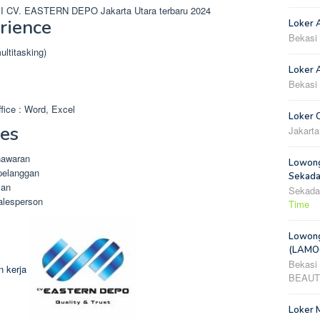
 CV. EASTERN DEPO Jakarta Utara terbaru 2024
rience
Loker 
Bekasi
ltitasking)
Loker A
Bekasi
ice : Word, Excel
Loker 
ies
Jakarta
nawaran
Lowong
pelanggan
Sekada
lan
Sekada
alesperson
Time
Lowong
(LAMOO
Bekasi
 kerja
BEAUT
Loker 