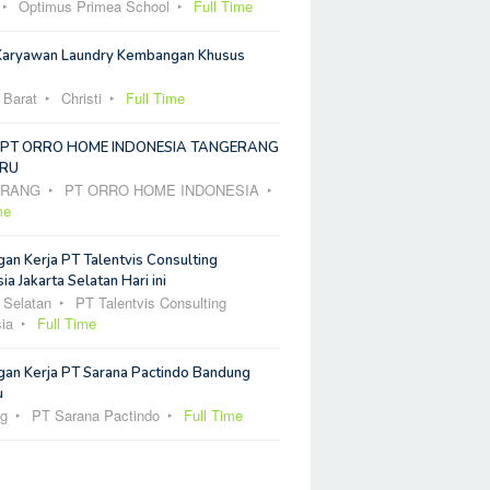
Optimus Primea School
Full Time
Karyawan Laundry Kembangan Khusus
 Barat
Christi
Full Time
 PT ORRO HOME INDONESIA TANGERANG
RU
ERANG
PT ORRO HOME INDONESIA
me
an Kerja PT Talentvis Consulting
ia Jakarta Selatan Hari ini
 Selatan
PT Talentvis Consulting
ia
Full Time
an Kerja PT Sarana Pactindo Bandung
u
g
PT Sarana Pactindo
Full Time