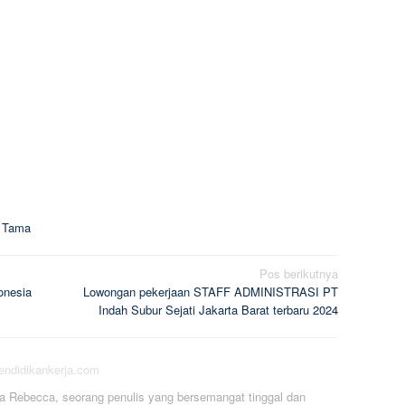
a Tama
Pos berikutnya
onesia
Lowongan pekerjaan STAFF ADMINISTRASI PT
Indah Subur Sejati Jakarta Barat terbaru 2024
pendidikankerja.com
a Rebecca, seorang penulis yang bersemangat tinggal dan