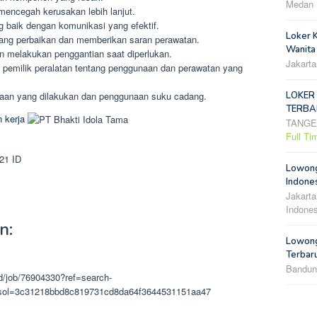
Medan
mencegah kerusakan lebih lanjut.
 baik dengan komunikasi yang efektif.
Loker 
tang perbaikan dan memberikan saran perawatan.
Wanita
n melakukan penggantian saat diperlukan.
Jakarta
pemilik peralatan tentang penggunaan dan perawatan yang
LOKER
rjaan yang dilakukan dan penggunaan suku cadang.
TERBA
 kerja
TANG
Full Ti
21
ID
Lowong
Indones
Jakarta
Indones
n:
Lowong
Terbar
Bandun
id/job/76904330?ref=search-
e#sol=3c31218bbd8c819731cd8da64f3644531151aa47