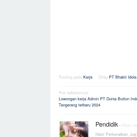
Posting pada
Kerja
Ditag
PT Bhakti Idol
Navigasi
Pos sebelumnya
Lowongan kerja Admin PT Dunia Button Ind
pos
Tangerang terbaru 2024
Pendidik
-
https://
Halo! Perkenalkan, say