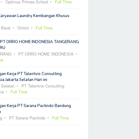
Optimus Primea School
Full Time
Karyawan Laundry Kembangan Khusus
 Barat
Christi
Full Time
 PT ORRO HOME INDONESIA TANGERANG
RU
ERANG
PT ORRO HOME INDONESIA
me
an Kerja PT Talentvis Consulting
ia Jakarta Selatan Hari ini
 Selatan
PT Talentvis Consulting
ia
Full Time
an Kerja PT Sarana Pactindo Bandung
u
g
PT Sarana Pactindo
Full Time