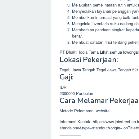
Melakukan pemeliharaan rutin untuk 
Menyediakan layanan pelanggan yang
Memberikan informasi yang baik ten
Mengelola inventaris suku cadang da
Memberikan panduan singkat kepada 
benar.
Membuat catatan rinci tentang peke
PT Bhakti Idola Tama
Lihat semua lowongan
Lokasi Pekerjaan:
Tegal, Jawa Tengah
Tegal
Jawa Tengah
521
Gaji:
IDR
2300000
Per bulan
Cara Melamar Pekerjaa
Metode Pelamaran: website
Informasi Kontak: https://www.jobstreet.co.
standalone&type=standout&origin=jobTitl