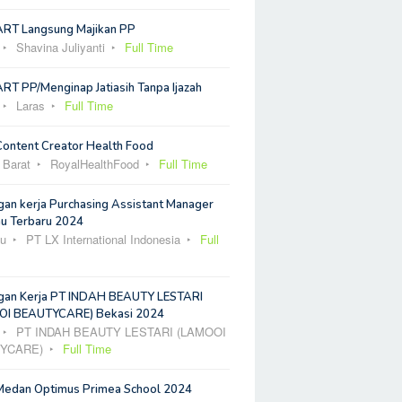
ART Langsung Majikan PP
Shavina Juliyanti
Full Time
RT PP/Menginap Jatiasih Tanpa Ijazah
Laras
Full Time
Content Creator Health Food
 Barat
RoyalHealthFood
Full Time
an kerja Purchasing Assistant Manager
u Terbaru 2024
u
PT LX International Indonesia
Full
an Kerja PT INDAH BEAUTY LESTARI
I BEAUTYCARE) Bekasi 2024
PT INDAH BEAUTY LESTARI (LAMOOI
YCARE)
Full Time
Medan Optimus Primea School 2024