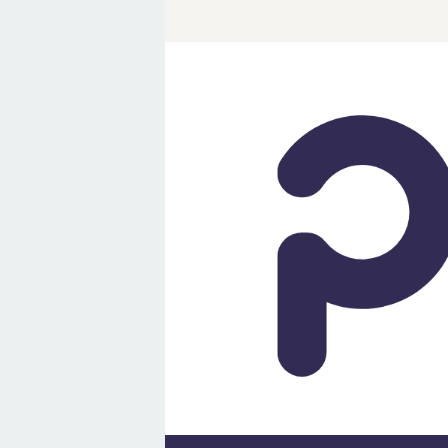
Loncat
ke
konten