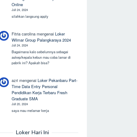
Online
Juli 24, 2024
silahkan langsung apply
Fitria carolina
mengenai
Loker
Wilmar Group Palangkaraya 2024
Juli 24, 2024
Bagaimana kalo sebelumnya sebagai
askep/kepala kebun mau coba lamar di
pabrik ini? Apakah bisa?
azri
mengenai
Loker Pekanbaru Part-
Time Data Entry Personal
Pendidikan Kerja Terbaru Fresh
Graduate SMA
Juli 20, 2024
saya mau melamar kerja
Loker Hari Ini