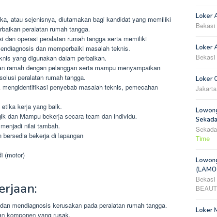
Loker 
ka, atau sejenisnya, diutamakan bagi kandidat yang memiliki
Bekasi
rbaikan peralatan rumah tangga.
dan operasi peralatan rumah tangga serta memiliki
Loker A
mendiagnosis dan memperbaiki masalah teknis.
Bekasi
eknis yang digunakan dalam perbaikan.
dan ramah dengan pelanggan serta mampu menyampaikan
olusi peralatan rumah tangga.
Loker 
 mengidentifikasi penyebab masalah teknis, pemecahan
Jakarta
 etika kerja yang baik.
Lowong
rgik dan Mampu bekerja secara team dan individu.
Sekada
menjadi nilai tambah.
Sekada
bersedia bekerja di lapangan
Time
i (motor)
Lowong
(LAMOO
Bekasi
rjaan:
BEAUT
dan mendiagnosis kerusakan pada peralatan rumah tangga.
Loker 
an komponen yang rusak.