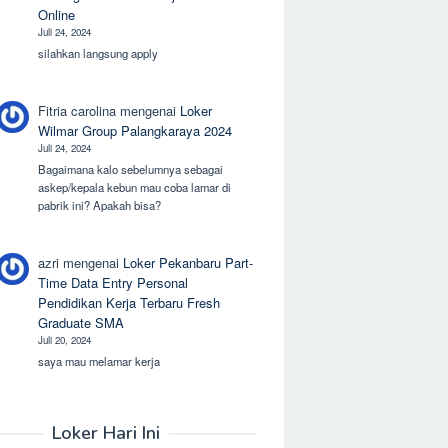
Online
Juli 24, 2024
silahkan langsung apply
Fitria carolina
mengenai
Loker
Wilmar Group Palangkaraya 2024
Juli 24, 2024
Bagaimana kalo sebelumnya sebagai
askep/kepala kebun mau coba lamar di
pabrik ini? Apakah bisa?
azri
mengenai
Loker Pekanbaru Part-
Time Data Entry Personal
Pendidikan Kerja Terbaru Fresh
Graduate SMA
Juli 20, 2024
saya mau melamar kerja
Loker Hari Ini