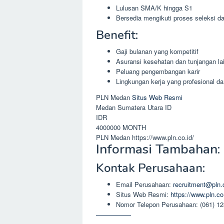
Lulusan SMA/K hingga S1
Bersedia mengikuti proses seleksi da
Benefit:
Gaji bulanan yang kompetitif
Asuransi kesehatan dan tunjangan la
Peluang pengembangan karir
Lingkungan kerja yang profesional dan
PLN Medan
Situs Web Resmi
Medan
Sumatera Utara
ID
IDR
4000000
MONTH
PLN Medan
https://www.pln.co.id/
Informasi Tambahan:
Kontak Perusahaan:
Email Perusahaan:
recruitment@pln.
Situs Web Resmi:
https://www.pln.co
Nomor Telepon Perusahaan: (061) 1