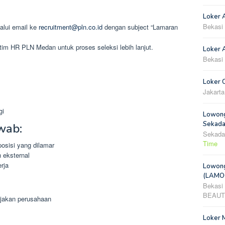
Loker 
Bekasi
alui email ke
recruitment@pln.co.id
dengan subject “Lamaran
 tim HR PLN Medan untuk proses seleksi lebih lanjut.
Loker A
Bekasi
Loker 
Jakarta
gi
Lowong
Sekada
wab:
Sekada
Time
osisi yang dilamar
n eksternal
rja
Lowong
(LAMOO
Bekasi
BEAUT
ijakan perusahaan
Loker 