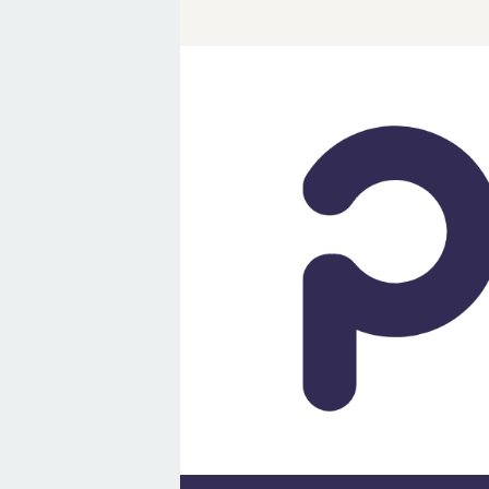
Loncat
ke
konten