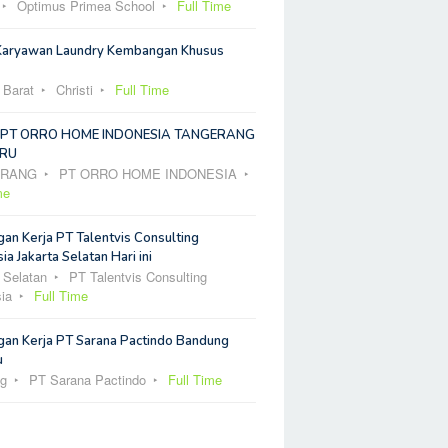
Optimus Primea School
Full Time
Karyawan Laundry Kembangan Khusus
 Barat
Christi
Full Time
 PT ORRO HOME INDONESIA TANGERANG
RU
ERANG
PT ORRO HOME INDONESIA
me
an Kerja PT Talentvis Consulting
ia Jakarta Selatan Hari ini
 Selatan
PT Talentvis Consulting
ia
Full Time
an Kerja PT Sarana Pactindo Bandung
u
g
PT Sarana Pactindo
Full Time