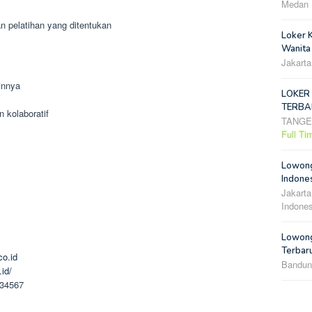
Medan
n pelatihan yang ditentukan
Loker 
Wanita
Jakarta
innya
LOKER
TERBA
 kolaboratif
TANG
Full Ti
Lowong
Indones
Jakarta
Indones
Lowong
Terbar
co.id
Bandun
.id/
234567