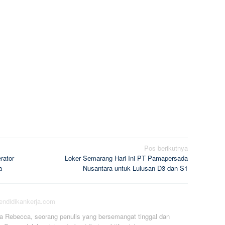
Pos berikutnya
rator
Loker Semarang Hari Ini PT Pamapersada
a
Nusantara untuk Lulusan D3 dan S1
pendidikankerja.com
a Rebecca, seorang penulis yang bersemangat tinggal dan