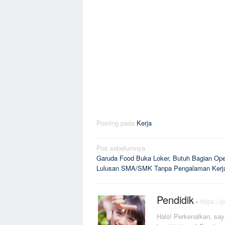
Posting pada
Kerja
Navigasi
Pos sebelumnya
Garuda Food Buka Loker, Butuh Bagian Ope
pos
Lulusan SMA/SMK Tanpa Pengalaman Kerj
Pendidik
-
https://
Halo! Perkenalkan, say