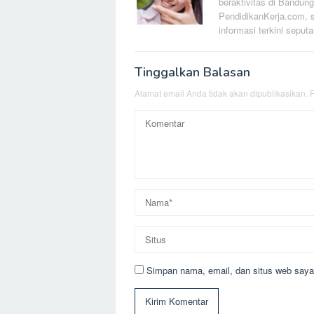
beraktivitas di Bandung
PendidikanKerja.com, s
informasi terkini seputa
Tinggalkan Balasan
Alamat email Anda tidak akan dipublikasikan.
R
Simpan nama, email, dan situs web saya