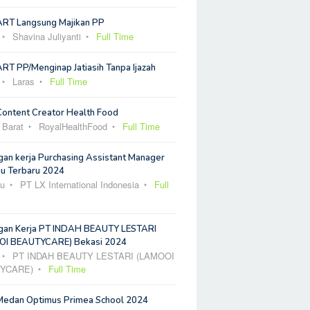
ART Langsung Majikan PP
Shavina Juliyanti
Full Time
RT PP/Menginap Jatiasih Tanpa Ijazah
Laras
Full Time
Content Creator Health Food
 Barat
RoyalHealthFood
Full Time
an kerja Purchasing Assistant Manager
u Terbaru 2024
u
PT LX International Indonesia
Full
an Kerja PT INDAH BEAUTY LESTARI
I BEAUTYCARE) Bekasi 2024
PT INDAH BEAUTY LESTARI (LAMOOI
YCARE)
Full Time
Medan Optimus Primea School 2024