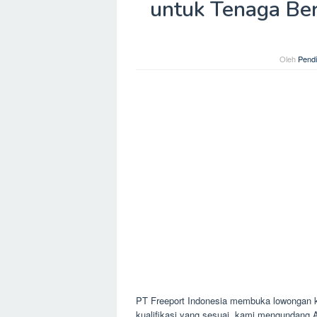
untuk Tenaga Be
Oleh
Pendi
PT Freeport Indonesia membuka lowongan k
kualifikasi yang sesuai, kami mengundang 