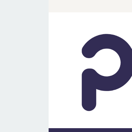
Loncat
ke
konten