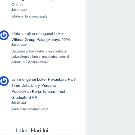
Online
Juli 24, 2024
silahkan langsung apply
Fitria carolina
mengenai
Loker
Wilmar Group Palangkaraya 2024
Juli 24, 2024
Bagaimana kalo sebelumnya sebagai
askep/kepala kebun mau coba lamar di
pabrik ini? Apakah bisa?
azri
mengenai
Loker Pekanbaru Part-
Time Data Entry Personal
Pendidikan Kerja Terbaru Fresh
Graduate SMA
Juli 20, 2024
saya mau melamar kerja
Loker Hari Ini