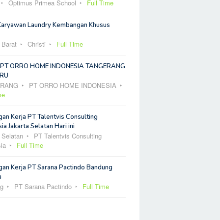
Optimus Primea School
Full Time
Karyawan Laundry Kembangan Khusus
 Barat
Christi
Full Time
 PT ORRO HOME INDONESIA TANGERANG
RU
ERANG
PT ORRO HOME INDONESIA
me
an Kerja PT Talentvis Consulting
ia Jakarta Selatan Hari ini
 Selatan
PT Talentvis Consulting
ia
Full Time
an Kerja PT Sarana Pactindo Bandung
u
g
PT Sarana Pactindo
Full Time