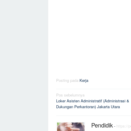
Posting pada
Kerja
Navigasi
Pos sebelumnya
Loker Asisten Administratif (Administrasi &
pos
Dukungan Perkantoran) Jakarta Utara
Pendidik
-
https://