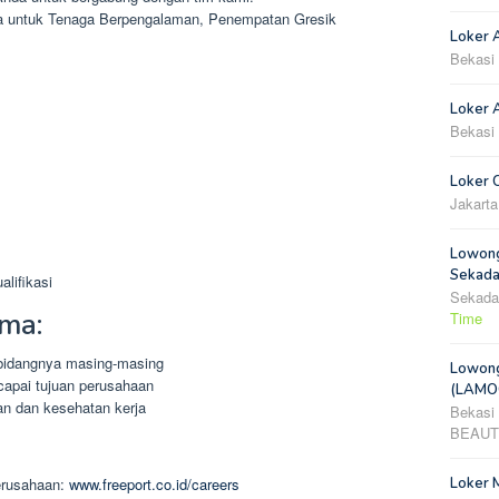
ja untuk Tenaga Berpengalaman, Penempatan Gresik
Loker 
Bekasi
Loker A
Bekasi
Loker 
Jakarta
Lowong
Sekada
lifikasi
Sekada
ma:
Time
bidangnya masing-masing
Lowong
apai tujuan perusahaan
(LAMOO
an dan kesehatan kerja
Bekasi
BEAUT
Loker 
erusahaan:
www.freeport.co.id/careers