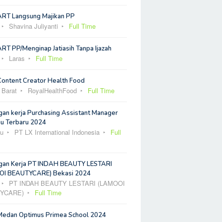
ART Langsung Majikan PP
Shavina Juliyanti
Full Time
RT PP/Menginap Jatiasih Tanpa Ijazah
Laras
Full Time
Content Creator Health Food
 Barat
RoyalHealthFood
Full Time
an kerja Purchasing Assistant Manager
u Terbaru 2024
u
PT LX International Indonesia
Full
an Kerja PT INDAH BEAUTY LESTARI
I BEAUTYCARE) Bekasi 2024
PT INDAH BEAUTY LESTARI (LAMOOI
YCARE)
Full Time
Medan Optimus Primea School 2024