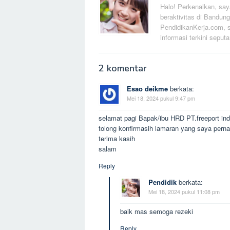
Halo! Perkenalkan, say
beraktivitas di Bandung
PendidikanKerja.com, s
informasi terkini seputa
2 komentar
Esao deikme
berkata:
Mei 18, 2024 pukul 9:47 pm
selamat pagi Bapak/ibu HRD PT.freeport in
tolong konfirmasih lamaran yang saya perna 
terima kasih
salam
Reply
Pendidik
berkata:
Mei 18, 2024 pukul 11:08 pm
baik mas semoga rezeki
Reply