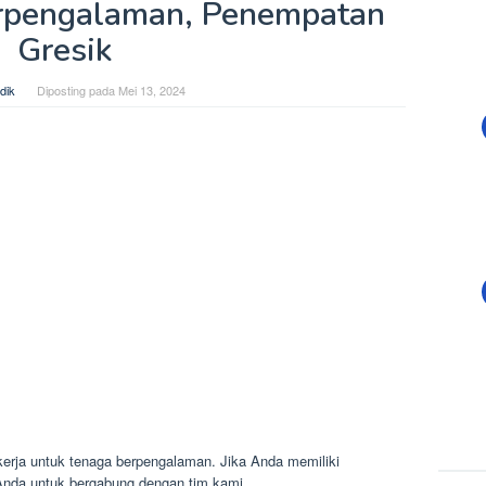
rpengalaman, Penempatan
Gresik
dik
Diposting pada
Mei 13, 2024
erja untuk tenaga berpengalaman. Jika Anda memiliki
Anda untuk bergabung dengan tim kami.