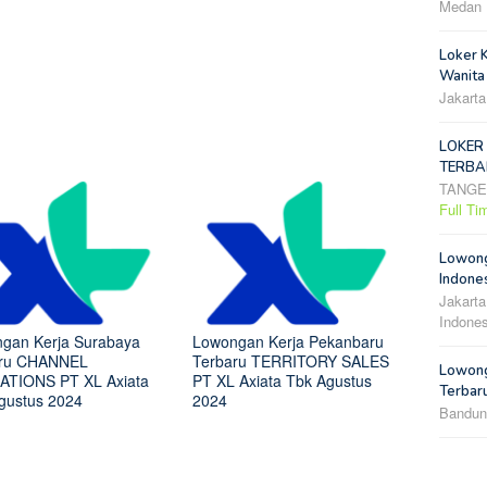
Medan
Loker 
Wanita
Jakarta
LOKER
TERBA
TANG
Full Ti
Lowong
Indones
Jakarta
Indones
gan Kerja Surabaya
Lowongan Kerja Pekanbaru
aru CHANNEL
Terbaru TERRITORY SALES
Lowong
TIONS PT XL Axiata
PT XL Axiata Tbk Agustus
Terbar
gustus 2024
2024
Bandun