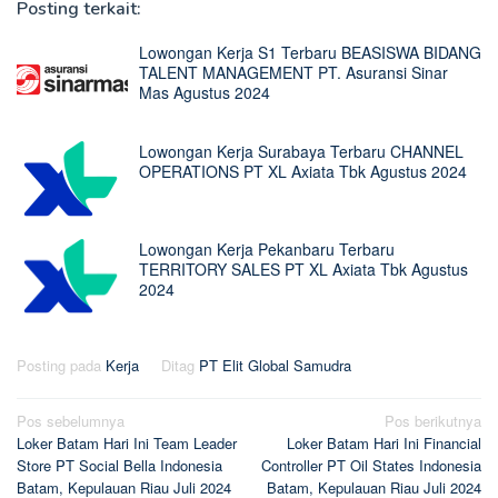
Posting terkait:
Lowongan Kerja S1 Terbaru BEASISWA BIDANG
TALENT MANAGEMENT PT. Asuransi Sinar
Mas Agustus 2024
Lowongan Kerja Surabaya Terbaru CHANNEL
OPERATIONS PT XL Axiata Tbk Agustus 2024
Lowongan Kerja Pekanbaru Terbaru
TERRITORY SALES PT XL Axiata Tbk Agustus
2024
Posting pada
Kerja
Ditag
PT Elit Global Samudra
Navigasi
Pos sebelumnya
Pos berikutnya
Loker Batam Hari Ini Team Leader
Loker Batam Hari Ini Financial
pos
Store PT Social Bella Indonesia
Controller PT Oil States Indonesia
Batam, Kepulauan Riau Juli 2024
Batam, Kepulauan Riau Juli 2024