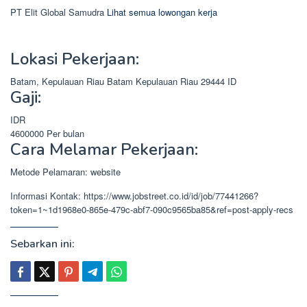
PT Elit Global Samudra
Lihat semua lowongan kerja
Lokasi Pekerjaan:
Batam, Kepulauan Riau
Batam
Kepulauan Riau
29444
ID
Gaji:
IDR
4600000
Per bulan
Cara Melamar Pekerjaan:
Metode Pelamaran: website
Informasi Kontak: https://www.jobstreet.co.id/id/job/77441266?
token=1~1d1968e0-865e-479c-abf7-090c9565ba85&ref=post-apply-recs
Sebarkan ini: