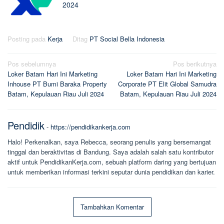
2024
Posting pada
Kerja
Ditag
PT Social Bella Indonesia
Navigasi
Pos sebelumnya
Pos berikutnya
Loker Batam Hari Ini Marketing
Loker Batam Hari Ini Marketing
pos
Inhouse PT Bumi Baraka Property
Corporate PT Elit Global Samudra
Batam, Kepulauan Riau Juli 2024
Batam, Kepulauan Riau Juli 2024
Pendidik
-
https://pendidikankerja.com
Halo! Perkenalkan, saya Rebecca, seorang penulis yang bersemangat
tinggal dan beraktivitas di Bandung. Saya adalah salah satu kontributor
aktif untuk PendidikanKerja.com, sebuah platform daring yang bertujuan
untuk memberikan informasi terkini seputar dunia pendidikan dan karier.
Tambahkan Komentar