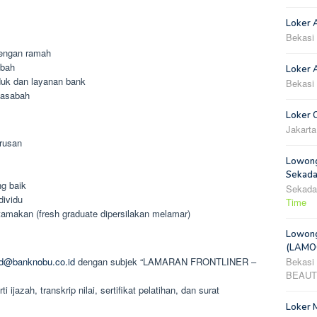
Loker 
Bekasi
engan ramah
abah
Loker A
duk dan layanan bank
Bekasi
nasabah
Loker 
Jakarta
urusan
Lowong
Sekada
g baik
Sekada
dividu
Time
amakan (fresh graduate dipersilakan melamar)
Lowong
(LAMOO
rd@banknobu.co.id
dengan subjek “LAMARAN FRONTLINER –
Bekasi
BEAUT
jazah, transkrip nilai, sertifikat pelatihan, dan surat
Loker 