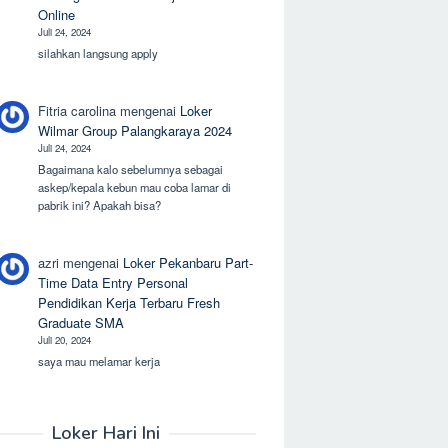
Online
Juli 24, 2024
silahkan langsung apply
Fitria carolina
mengenai
Loker
Wilmar Group Palangkaraya 2024
Juli 24, 2024
Bagaimana kalo sebelumnya sebagai
askep/kepala kebun mau coba lamar di
pabrik ini? Apakah bisa?
azri
mengenai
Loker Pekanbaru Part-
Time Data Entry Personal
Pendidikan Kerja Terbaru Fresh
Graduate SMA
Juli 20, 2024
saya mau melamar kerja
Loker Hari Ini