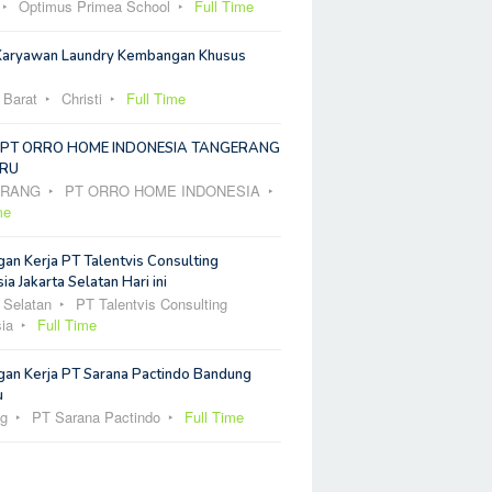
Optimus Primea School
Full Time
Karyawan Laundry Kembangan Khusus
 Barat
Christi
Full Time
 PT ORRO HOME INDONESIA TANGERANG
RU
ERANG
PT ORRO HOME INDONESIA
me
an Kerja PT Talentvis Consulting
ia Jakarta Selatan Hari ini
 Selatan
PT Talentvis Consulting
ia
Full Time
an Kerja PT Sarana Pactindo Bandung
u
g
PT Sarana Pactindo
Full Time