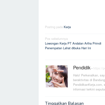
Posting pada
Kerja
Navigasi
Pos sebelumnya
Lowongan Kerja PT Andalan Artha Primdi
pos
Penempatan Lahat dibuka Hari Ini
Pendidik
-
https://
Halo! Perkenalkan, say
beraktivitas di Bandung
PendidikanKerja.com, s
informasi terkini seputa
Tinggalkan Balasan