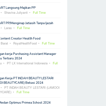
ART Langsung Majikan PP
Shavina Juliyanti
Full Time
RT PP/Menginap Jatiasih Tanpa Ijazah
Laras
Full Time
Content Creator Health Food
 Barat
RoyalHealthFood
Full Time
an kerja Purchasing Assistant Manager
u Terbaru 2024
u
PT LX International Indonesia
Full
an Kerja PT INDAH BEAUTY LESTARI
I BEAUTYCARE) Bekasi 2024
PT INDAH BEAUTY LESTARI (LAMOOI
YCARE)
Full Time
Medan Optimus Primea School 2024