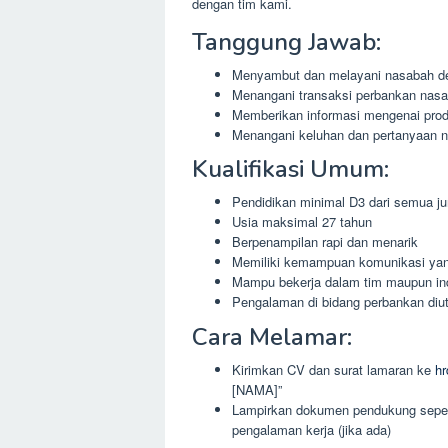
dengan tim kami.
Tanggung Jawab:
Menyambut dan melayani nasabah d
Menangani transaksi perbankan nas
Memberikan informasi mengenai pro
Menangani keluhan dan pertanyaan 
Kualifikasi Umum:
Pendidikan minimal D3 dari semua j
Usia maksimal 27 tahun
Berpenampilan rapi dan menarik
Memiliki kemampuan komunikasi yan
Mampu bekerja dalam tim maupun in
Pengalaman di bidang perbankan diut
Cara Melamar:
Kirimkan CV dan surat lamaran ke
h
[NAMA]”
Lampirkan dokumen pendukung seperti i
pengalaman kerja (jika ada)