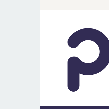
Loncat
ke
konten