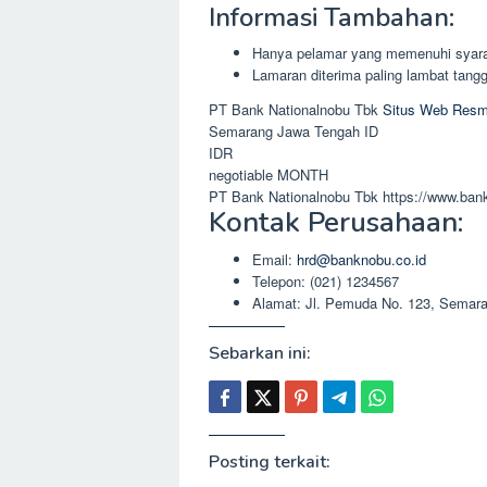
Informasi Tambahan:
Hanya pelamar yang memenuhi syara
Lamaran diterima paling lambat tan
PT Bank Nationalnobu Tbk
Situs Web Resm
Semarang
Jawa Tengah
ID
IDR
negotiable
MONTH
PT Bank Nationalnobu Tbk
https://www.ban
Kontak Perusahaan:
Email:
hrd@banknobu.co.id
Telepon: (021) 1234567
Alamat: Jl. Pemuda No. 123, Semar
Sebarkan ini:
Posting terkait: