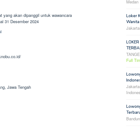
Medan
t yang akan dipanggil untuk wawancara
Loker 
ggal 31 Desember 2024
Wanita
Jakarta
i
LOKER
TERBA
TANG
knobu.co.id/
Full Ti
Lowong
Indones
Jakarta
ang, Jawa Tengah
Indones
Lowong
Terbar
Bandun