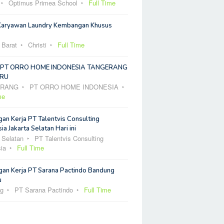
Optimus Primea School
Full Time
Karyawan Laundry Kembangan Khusus
 Barat
Christi
Full Time
 PT ORRO HOME INDONESIA TANGERANG
RU
ERANG
PT ORRO HOME INDONESIA
me
an Kerja PT Talentvis Consulting
ia Jakarta Selatan Hari ini
 Selatan
PT Talentvis Consulting
ia
Full Time
an Kerja PT Sarana Pactindo Bandung
u
g
PT Sarana Pactindo
Full Time