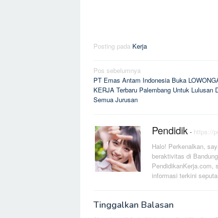
Posting pada
Kerja
Navigasi
Pos sebelumnya
PT Emas Antam Indonesia Buka LOWONG
pos
KERJA Terbaru Palembang Untuk Lulusan 
Semua Jurusan
Pendidik
-
https://
Halo! Perkenalkan, say
beraktivitas di Bandung
PendidikanKerja.com, s
informasi terkini seputa
Tinggalkan Balasan