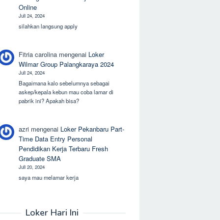
Online
Juli 24, 2024
silahkan langsung apply
Fitria carolina
mengenai
Loker
Wilmar Group Palangkaraya 2024
Juli 24, 2024
Bagaimana kalo sebelumnya sebagai
askep/kepala kebun mau coba lamar di
pabrik ini? Apakah bisa?
azri
mengenai
Loker Pekanbaru Part-
Time Data Entry Personal
Pendidikan Kerja Terbaru Fresh
Graduate SMA
Juli 20, 2024
saya mau melamar kerja
Loker Hari Ini