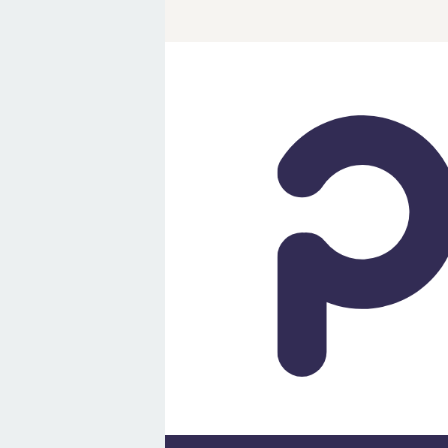
Loncat
ke
konten