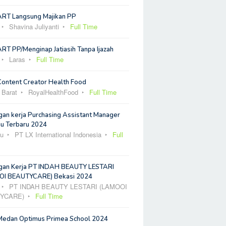
ART Langsung Majikan PP
Shavina Juliyanti
Full Time
RT PP/Menginap Jatiasih Tanpa Ijazah
Laras
Full Time
Content Creator Health Food
 Barat
RoyalHealthFood
Full Time
an kerja Purchasing Assistant Manager
u Terbaru 2024
u
PT LX International Indonesia
Full
an Kerja PT INDAH BEAUTY LESTARI
I BEAUTYCARE) Bekasi 2024
PT INDAH BEAUTY LESTARI (LAMOOI
YCARE)
Full Time
Medan Optimus Primea School 2024