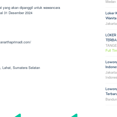
Medan
t yang akan dipanggil untuk wawancara
ggal 31 Desember 2024
Loker 
Wanita
Jakarta
LOKER
TERBA
lanarthaprimadi.com/
TANG
Full Ti
m
Lowong
Indones
6, Lahat, Sumatera Selatan
Jakarta
Indones
Lowong
Terbar
Bandun