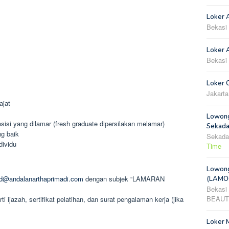
Loker 
Bekasi
Loker A
Bekasi
Loker 
Jakarta
ajat
Lowong
isi yang dilamar (fresh graduate dipersilakan melamar)
Sekada
g baik
Sekada
dividu
Time
Lowong
rd@andalanarthaprimadi.com
dengan subjek “LAMARAN
(LAMOO
Bekasi
BEAUT
ijazah, sertifikat pelatihan, dan surat pengalaman kerja (jika
Loker 