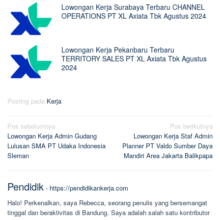
Lowongan Kerja Surabaya Terbaru CHANNEL
OPERATIONS PT XL Axiata Tbk Agustus 2024
Lowongan Kerja Pekanbaru Terbaru
TERRITORY SALES PT XL Axiata Tbk Agustus
2024
Posting pada
Kerja
Navigasi
Pos sebelumnya
Pos berikutnya
Lowongan Kerja Admin Gudang
Lowongan Kerja Staf Admin
pos
Lulusan SMA PT Udaka Indonesia
Planner PT Valdo Sumber Daya
Sleman
Mandiri Area Jakarta Balikpapa
Pendidik
-
https://pendidikankerja.com
Halo! Perkenalkan, saya Rebecca, seorang penulis yang bersemangat
tinggal dan beraktivitas di Bandung. Saya adalah salah satu kontributor