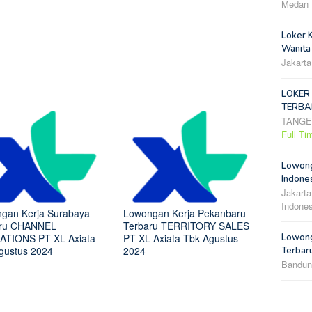
Medan
Loker 
Wanita
Jakarta
LOKER
TERBA
TANG
Full Ti
Lowong
Indones
Jakarta
Indones
gan Kerja Surabaya
Lowongan Kerja Pekanbaru
aru CHANNEL
Terbaru TERRITORY SALES
Lowong
TIONS PT XL Axiata
PT XL Axiata Tbk Agustus
gustus 2024
2024
Terbar
Bandun