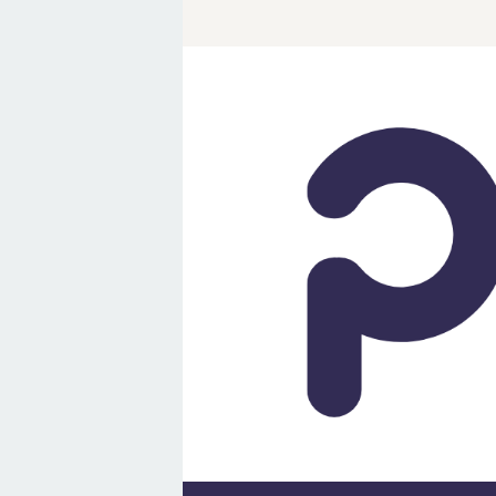
Loncat
ke
konten