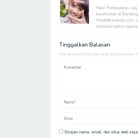
Halo! Perkenalkan, say
beraktivitas di Bandung
PendidikanKerja.com, s
informasi terkini seputa
Tinggalkan Balasan
Alamat email Anda tidak akan dipublikasikan.
R
Simpan nama, email, dan situs web saya