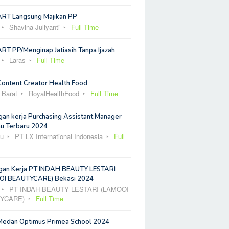
ART Langsung Majikan PP
Shavina Juliyanti
Full Time
RT PP/Menginap Jatiasih Tanpa Ijazah
Laras
Full Time
Content Creator Health Food
 Barat
RoyalHealthFood
Full Time
an kerja Purchasing Assistant Manager
u Terbaru 2024
u
PT LX International Indonesia
Full
an Kerja PT INDAH BEAUTY LESTARI
I BEAUTYCARE) Bekasi 2024
PT INDAH BEAUTY LESTARI (LAMOOI
YCARE)
Full Time
Medan Optimus Primea School 2024