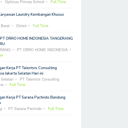
Optimus Primea School
Full Time
Karyawan Laundry Kembangan Khusus
 Barat
Christi
Full Time
 PT ORRO HOME INDONESIA TANGERANG
RU
ERANG
PT ORRO HOME INDONESIA
me
an Kerja PT Talentvis Consulting
ia Jakarta Selatan Hari ini
 Selatan
PT Talentvis Consulting
ia
Full Time
an Kerja PT Sarana Pactindo Bandung
u
g
PT Sarana Pactindo
Full Time