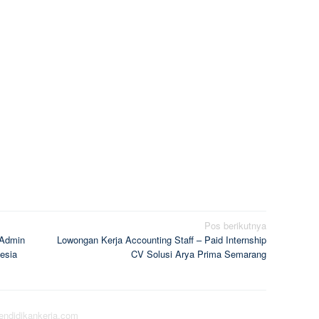
Pos berikutnya
 Admin
Lowongan Kerja Accounting Staff – Paid Internship
esia
CV Solusi Arya Prima Semarang
pendidikankerja.com