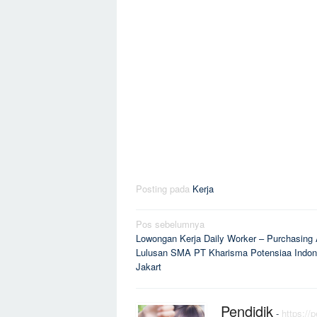
Posting pada
Kerja
Navigasi
Pos sebelumnya
Lowongan Kerja Daily Worker – Purchasing
pos
Lulusan SMA PT Kharisma Potensiaa Indon
Jakart
Pendidik
-
https://