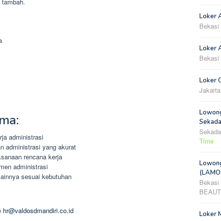
i tambah.
Loker 
Bekasi
a
Loker A
Bekasi
Loker 
Jakarta
Lowong
ma:
Sekada
Sekada
ja administrasi
Time
 administrasi yang akurat
ksanaan rencana kerja
Lowong
men administrasi
(LAMOO
 lainnya sesuai kebutuhan
Bekasi
BEAUT
e
hr@valdosdmandiri.co.id
Loker 