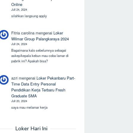
Online
Juli 24, 2024
silahkan langsung apply
Fitria carolina
mengenai
Loker
Wilmar Group Palangkaraya 2024
Juli 24, 2024
Bagaimana kalo sebelumnya sebagai
askep/kepala kebun mau coba lamar di
pabrik ini? Apakah bisa?
azri
mengenai
Loker Pekanbaru Part-
Time Data Entry Personal
Pendidikan Kerja Terbaru Fresh
Graduate SMA
Juli 20, 2024
saya mau melamar kerja
Loker Hari Ini